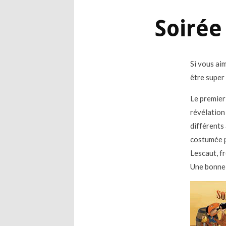
Soirée
Si vous ai
être super 
Le premier
révélation 
différents
costumée p
Lescaut, f
Une bonne 