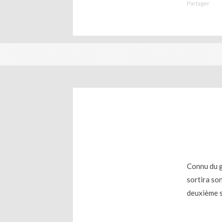
Partager
Connu du g
sortira so
deuxième 