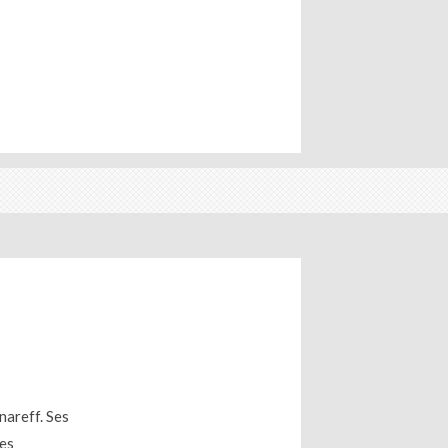
nareff. Ses
des