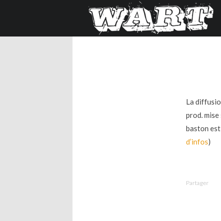
La diffusi
prod. mise
baston est 
d’infos
)
Partager