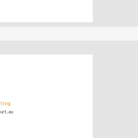
g
tting
urt, au