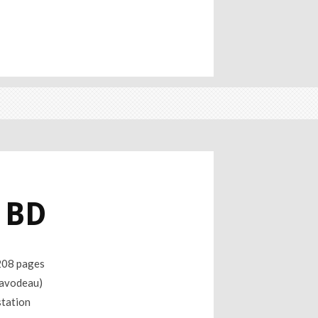
n BD
 208 pages
Davodeau)
station