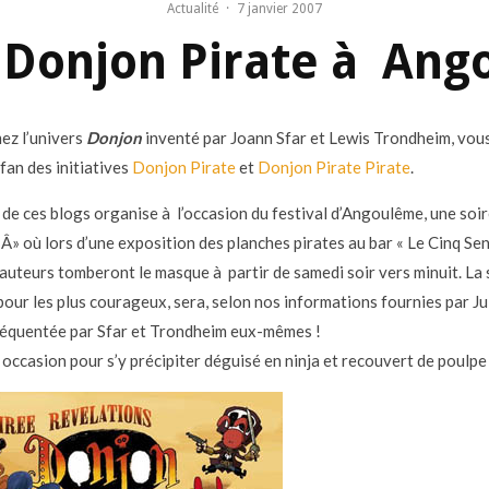
Actualité
·
7 janvier 2007
 Donjon Pirate à An
mez l’univers
Donjon
inventé par Joann Sfar et Lewis Trondheim, vou
fan des initiatives
Donjon Pirate
et
Donjon Pirate Pirate
.
 de ces blogs organise à l’occasion du festival d’Angoulême, une soi
Â» où lors d’une exposition des planches pirates au bar « Le Cinq Sens
 auteurs tomberont le masque à partir de samedi soir vers minuit. La 
our les plus courageux, sera, selon nos informations fournies par Ju
réquentée par Sfar et Trondheim eux-mêmes !
occasion pour s’y précipiter déguisé en ninja et recouvert de poulpe 