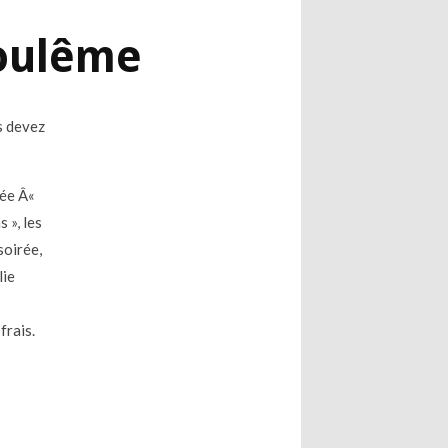
goulême
s devez
rée Â«
 », les
soirée,
lie
frais.