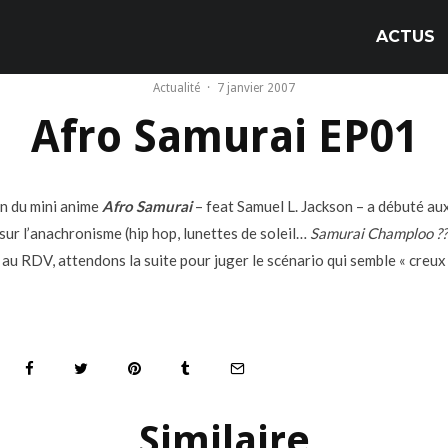
ACTUS
Actualité
·
7 janvier 2007
Afro Samurai EP01
on du mini anime
Afro Samurai
– feat Samuel L. Jackson – a débuté aux
 sur l’anachronisme (hip hop, lunettes de soleil…
Samurai Champloo ??
au RDV, attendons la suite pour juger le scénario qui semble « creux »
Similaire