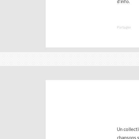
d’info.
Partager
Un collect
chansons s