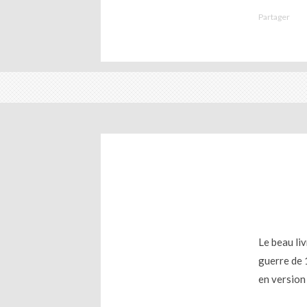
Partager
Le beau liv
guerre de 
en version