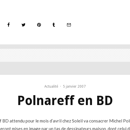
Actualité
·
5 janvier 2007
Polnareff en BD
if BD attendu pour le mois d’avril chez Soleil va consacrer Michel Pol
eront mises en image par un tas de dessinateurs maison, dont celui 