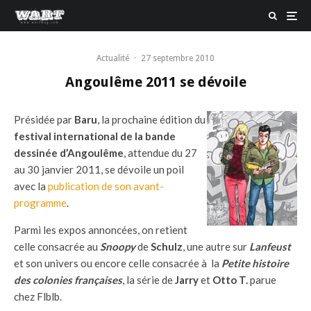
Actualité
·
27 septembre 2010
Angoulême 2011 se dévoile
Présidée par
Baru
, la prochaine édition du
festival international de la bande
dessinée d’Angoulême
, attendue du 27
au 30 janvier 2011, se dévoile un poil
avec la
publication de son avant-
programme
.
Parmi les expos annoncées, on retient
celle consacrée au
Snoopy
de
Schulz
, une autre sur
Lanfeust
et son univers ou encore celle consacrée à la
Petite histoire
des colonies françaises
, la série de
Jarry
et
Otto T.
parue
chez Flblb.