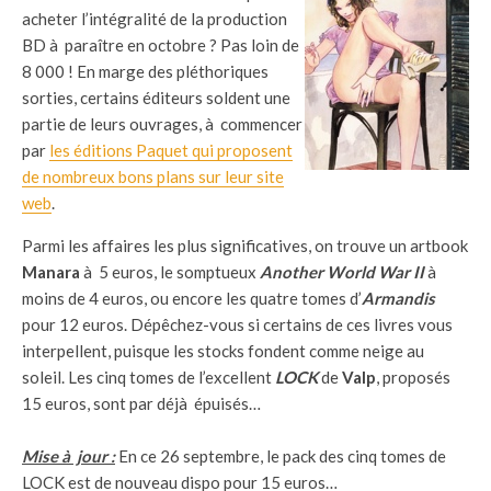
acheter l’intégralité de la production
BD à paraître en octobre ? Pas loin de
8 000 ! En marge des pléthoriques
sorties, certains éditeurs soldent une
partie de leurs ouvrages, à commencer
par
les éditions Paquet qui proposent
de nombreux bons plans sur leur site
web
.
Parmi les affaires les plus significatives, on trouve un artbook
Manara
à 5 euros, le somptueux
Another World War II
à
moins de 4 euros, ou encore les quatre tomes d’
Armandis
pour 12 euros. Dépêchez-vous si certains de ces livres vous
interpellent, puisque les stocks fondent comme neige au
soleil. Les cinq tomes de l’excellent
LOCK
de
Valp
, proposés
15 euros, sont par déjà épuisés…
Mise à jour :
En ce 26 septembre, le pack des cinq tomes de
LOCK est de nouveau dispo pour 15 euros…