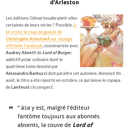
d’Arleston
Les éditions Glénat bouderaient-elles
certaines de leurs séries ? Possible,
à
en croire le coup de gueule de
Christophe Arleston
Â sur sa page
officielle Facebook
, coscénariste avec
Audrey Alwett
de
Lord of Burger
,
addictif polar culinaire dont le
quatrième tome dessiné par
Alessandro Barbucci
doit paraître cet automne. Annoncé fin
août, le titre a été reporté en octobre, ce qui laisse le copapa
de
Lanfeust
circonspect :
“ à‡a y est, malgré l’éditeur
fantôme toujours aux abonnés
absents, la couve de
Lord of