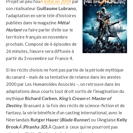
Projet un peu fou
Â
initié en 2009
par
son réalisateur
Guillaume Lubrano
,
l’adaptation en série télé d’histoires
publiées dans le magazine
Métal
Hurlant
va faire parler d’elle sur le
territoire français en novembre
prochain. Composé de 6 épisodes de
26 minutes, l’œuvre sera diffusée à
partir du 3 novembre sur France 4.
Si les récits choisis ne font pas partie de la période mythique
du canard – mais de sa tentative de relance dans les années
2000 par Les Humanoïdes Associés –, on retrouve dans les
adaptations deux courts tout droit sortis de l’imagination du
mythique
Richard Corben
,
King’s Crown
et
Master of
Destiny
. Brassant à la fois des récits de science-fiction et de
fantasy, la série bénéficie d’un casting international, avec le
Néerlandais
Rutger Hauer
(
Blade Runner
) ou l’Anglaise
Kelly
Brook
Â (
Piranha 3D
).Â Quant à ceux qui ne pourront pas