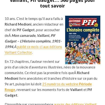
Vaillant, Pif Gadget… 560 pages pour
tout savoir
10 ans. C’est le temps qu’il aura fallu à
Richard Medioni
, ancien rédacteur en
chef de
Pif Gadget
, pour accoucher
deÂ
Mon camarade, Vaillant, Pif
Gadget – L’Histoire complète, 1901-
1994
,Â
publié ce mois-ci aux éditions
Vaillant Collector
.
En 72 chapitres, l’auteur revient sur
près d’un siècle d’aventures illustrées, nées de la mouvance
communiste. Ce n’est pas la première fois queÂ
Richard
Medioni
livre anecdotes et tranches d’histoire sur ce pan du
9e art, puisqu’on lui doit
25 numéros du webzine
Période
Rouge
, revenant sur les moments forts de
Vaillant
et
Pif
Gadget
.
Disponible par correspondance
auprès des éditions Vaillant
,