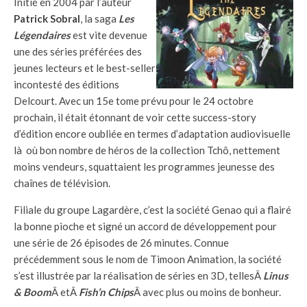
Initié en 2004 par l’auteur
Patrick Sobral
, la saga
Les
Légendaires
est vite devenue
une des séries préférées des
jeunes lecteurs et le best-seller
incontesté des éditions
Delcourt. Avec un 15e tome prévu pour le 24 octobre
prochain, il était étonnant de voir cette success-story
d’édition encore oubliée en termes d’adaptation audiovisuelle
là où bon nombre de héros de la collection Tchô, nettement
moins vendeurs, squattaient les programmes jeunesse des
chaînes de télévision.
Filiale du groupe Lagardère, c’est la société Genao qui a flairé
la bonne pioche et signé un accord de développement pour
une série de 26 épisodes de 26 minutes. Connue
précédemment sous le nom de Timoon Animation, la société
s’est illustrée par la réalisation de séries en 3D, tellesÂ
Linus
& Boom
Â etÂ
Fish’n Chips
Â avec plus ou moins de bonheur.