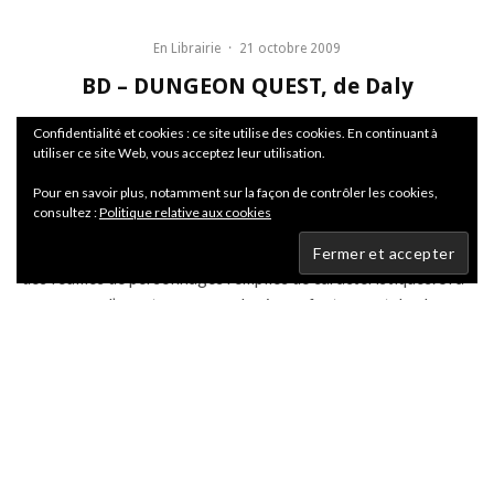
En Librairie
·
21 octobre 2009
BD – DUNGEON QUEST, de Daly
Confidentialité et cookies : ce site utilise des cookies. En continuant à
Si
L’Association se met à la fantasy
ce n’est pas pour
utiliser ce site Web, vous acceptez leur utilisation.
nous servir un “produit calibré, conçu pour se vendre
Pour en savoir plus, notamment sur la façon de contrôler les cookies,
à 100 000 exemplaires. Au contraire. Avec
Dungeon
consultez :
Politique relative aux cookies
Quest
,
Joe Daly
détourne les codes du jeu de rôle papier et
file à ses héros, Millenium boy, Lash Penis, Steve et Nerdgirl
des feuilles de personnages remplies de caractéristiques. Si à
mesure que l’aventure avance le virage fantasy est de plus en
plus consistant avec l’apparition de taupards ou de
squelettes, tout commence dans une banlieue banale avec un
héros ennuyé par ses devoirs qui décide de se faire la malle.
Petit, grosse tête, le jeune homme est surtout incroyablement
grossier. Une aventure débile au noir et blanc travaillé, rigolo
et impertinent.
En deux mots :
Fantasy made in Association