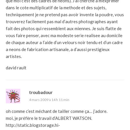
que moi c’est des cadres de neons). J’ai cherche a m’exprimer
dans le cote multiplicatif de la methode et des sujets,
techniquement je ne pretend pas avoir invente la poudre, vous
trouverez facilement pas mal d’autres photographes ayant
fait des photos qui ressemblent aux miennes. Je suis flatte de
vous faire penser, avec ma modeste serie realisee au domicile
de chaque auteur a l’aide d’un velours noir tendu et d’un cadre
a neons de fabrication artisanale, a d’aussi prestigieux
artistes.
david rault
troubadour
4 mars 2009 à 14 h 11 min
oh comme c’est méchant de tailler comme ça… j’adore.
moi, je préfère le travail d’ALBERT WATSON.
http://static.blogstorage.hi-