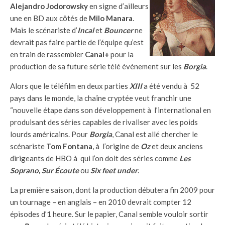
Alejandro Jodorowsky
en signe d’ailleurs
une en BD aux côtés de
Milo Manara
.
Mais le scénariste d’
Incal
et
Bouncer
ne
devrait pas faire partie de l’équipe qu’est
en train de rassembler
Canal+
pour la
production de sa future série télé événement sur les
Borgia
.
Alors que le téléfilm en deux parties
XIII
a été vendu à 52
pays dans le monde, la chaîne cryptée veut franchir une
“nouvelle étape dans son développement à l’international en
produisant des séries capables de rivaliser avec les poids
lourds américains. Pour
Borgia
, Canal est allé chercher le
scénariste
Tom Fontana
, à l’origine de
Oz
et deux anciens
dirigeants de HBO à qui l’on doit des séries comme
Les
Soprano, Sur Écoute
ou
Six feet under
.
La première saison, dont la production débutera fin 2009 pour
un tournage – en anglais – en 2010 devrait compter 12
épisodes d’1 heure. Sur le papier, Canal semble vouloir sortir