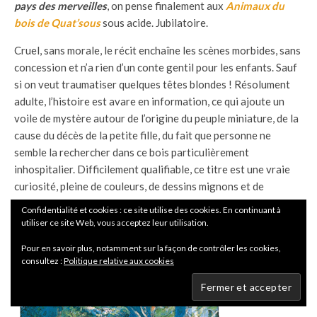
pays des merveilles
, on pense finalement aux
Animaux du
bois de Quat’sous
sous acide. Jubilatoire.
Cruel, sans morale, le récit enchaîne les scènes morbides, sans
concession et n’a rien d’un conte gentil pour les enfants. Sauf
si on veut traumatiser quelques têtes blondes ! Résolument
adulte, l’histoire est avare en information, ce qui ajoute un
voile de mystère autour de l’origine du peuple miniature, de la
cause du décès de la petite fille, du fait que personne ne
semble la rechercher dans ce bois particulièrement
inhospitalier. Difficilement qualifiable, ce titre est une vraie
curiosité, pleine de couleurs, de dessins mignons et de
gentilles frimousses qui se promènent entre larves et chairs
Confidentialité et cookies : ce site utilise des cookies. En continuant à
putréfiées. Un incontournable de ce début d’année à ne
utiliser ce site Web, vous acceptez leur utilisation.
déconseiller qu’aux âmes sensibles !
Pour en savoir plus, notamment sur la façon de contrôler les cookies,
consultez :
Politique relative aux cookies