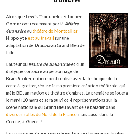
d’ombres
Alors que
Lewis Trondheim
et
Jochen
Gerner
ont récemment porté
Affaire
étrangère
au
théâtre de Montpellier
,
Hippolyte
est au travail
sur une
adaptation de
Dracula
au Grand Bleu de
Lille.
L’auteur du
Maître de Ballantrae
et d’un
diptyque consacré au personnage de
Bram Stoker,
entièrement réalisé avec la technique de la
carte à gratter, réalise ici sa première création théâtrale, qui
mêle BD, animation et théâtre d’ombres. La première se jouera
le mardi 10 mars et sera suivi de 4 représentations sur la
scène nationale du Grand Bleu avant de se balader dans
diverses salles du Nord de la France
, mais aussi dans la
Creuse, à Guéret !
La compagnie
Zapoï
, spécialisée dans ce domaine particulier