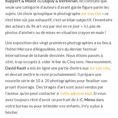
Ruppert & Mulot
ou
Dupuy & Berberian
, on constate que
seule une catégorie d’auteurs d’avant garde figure parmi les
sujets. Un choix qu’explique le photographe
sur son site
« ce
n’est bien sûr pas exhaustif, c’est un bilan subjectif, l’inventaire
des acteurs du 9e art vus par moi en ce jour ». Ici, pas de
photos d’ateliers ou de mises en situation crayon en main !
Une exposition des vingt premières photographies a eu lieu à
l’hôtel Mercure d’Angoulême, lors du dernier festival
international de la bande dessinée. Nous étions passés à
côté, trop occupés à vider le bar du Cinq sens. Heureusement,
David Rault
a mis en ligne une partie d’entre eux
sur son site
,
et devrait mettre le reste prochainement. Il prépare une
nouvelle série de 10 à 20 photographies pour finaliser son
projet d’ouvrage. Des tirages d’art sont aussi vendus par
l’auteur, qu’on peut contacter à
cette adresse mail
. Si vous
avez toujours rêvé d’avoir un portrait de
J.-C. Menu
dans
votre bureau ou pour intimider vos enfants, il n’y a plus à
hésiter.