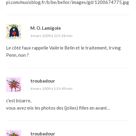
pi.com/musicblog.fr/b/be/bellor/images/gd/1200674775.jpg
M. O. Lamigole
4 mars 2009 à 12 h 58 min
Le côté faux rappelle
Valérie Belin
et le traitement,
Irving
Penn
, non ?
troubadour
4 mars 2009 à 11 h 49 min
c’est bizarre,
vous avez mis les photos des (jolies) filles en avant…
troubadour