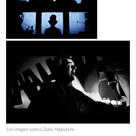
Les images sont é Zipoï, Hippolyte.