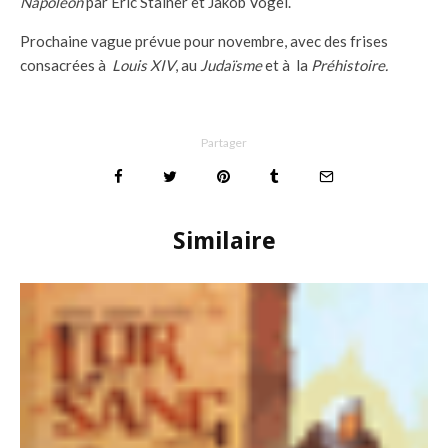
Napoléon
par Éric Stalner et Jakob Vogel.
Prochaine vague prévue pour novembre, avec des frises
consacrées à
Louis XIV
, au
Judaïsme
et à la
Préhistoire.
Partager
Similaire