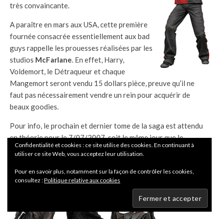
très convaincante.
A paraître en mars aux USA, cette première
fournée consacrée essentiellement aux bad
guys rappelle les prouesses réalisées par les
studios
McFarlane
. En effet, Harry,
Voldemort, le Détraqueur et chaque
Mangemort seront vendu 15 dollars pièce, preuve qu’il ne
faut pas nécessairement vendre un rein pour acquérir de
beaux goodies.
Pour info, le prochain et dernier tome de la saga est attendu
en théorie pour le 7/07/2007, soit le même jour que le
Confidentialité et cookies : ce site utilise des cookies. En continuant à
lancement des
7
, l’évènement éditorial de l’année chez
utiliser ce site Web, vous acceptez leur utilisation.
Delcourt.
Pour en savoir plus, notamment sur la façon de contrôler les cookies,
consultez :
Politique relative aux cookies