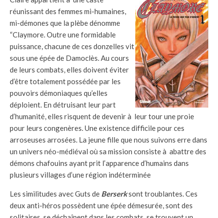
réunissant des femmes mi-humaines,
mi-démones que la plèbe dénomme
“Claymore. Outre une formidable
puissance, chacune de ces donzelles vit
sous une épée de Damoclès. Au cours
de leurs combats, elles doivent éviter
d’être totalement possédée par les
pouvoirs démoniaques qu’elles
déploient. En détruisant leur part
d’humanité, elles risquent de devenir à leur tour une proie
pour leurs congenères. Une existence difficile pour ces
arroseuses arrosées. La jeune fille que nous suivons erre dans
un univers néo-médiéval où sa mission consiste à abattre des
démons chafouins ayant prit l’apparence d’humains dans
plusieurs villages d’une région indéterminée
Les similitudes avec Guts de
Berserk
sont troublantes. Ces
deux anti-héros possèdent une épée démesurée, sont des
solitaires, se déchaînent dans les combats, se trouvent un