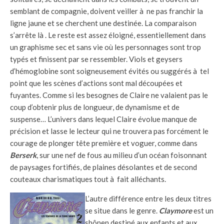
semblant de compagnie, doivent veiller à ne pas franchir la
ligne jaune et se cherchent une destinée. La comparaison
s’arrête là . Le reste est assez éloigné, essentiellement dans
un graphisme sec et sans vie où les personnages sont trop
typés et finissent par se ressembler. Viols et geysers
d’hémoglobine sont soigneusement évités ou suggérés à tel
point que les scènes d’actions sont mal découpées et
fuyantes. Comme si les besognes de Claire ne valaient pas le
coup d’obtenir plus de longueur, de dynamisme et de
suspense… L’univers dans lequel Claire évolue manque de
précision et lasse le lecteur qui ne trouvera pas forcément le
courage de plonger tête première et voguer, comme dans
Berserk
, sur une nef de fous au milieu d’un océan foisonnant
de paysages fortifiés, de plaines désolantes et de second
couteaux charismatiques tout à fait alléchants.
L’autre différence entre les deux titres
se situe dans le genre.
Claymore
est un
shônen destiné aux enfants et aux