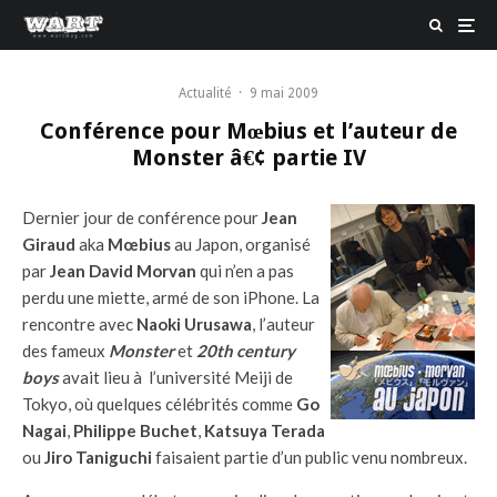
Actualité
·
9 mai 2009
Conférence pour Mœbius et l’auteur de
Monster â€¢ partie IV
Dernier jour de conférence pour
Jean
Giraud
aka
Mœbius
au Japon, organisé
par
Jean David Morvan
qui n’en a pas
perdu une miette, armé de son iPhone. La
rencontre avec
Naoki Urusawa
, l’auteur
des fameux
Monster
et
20th century
boys
avait lieu à l’université Meiji de
Tokyo, où quelques célébrités comme
Go
Nagai
,
Philippe Buchet
,
Katsuya Terada
ou
Jiro Taniguchi
faisaient partie d’un public venu nombreux.