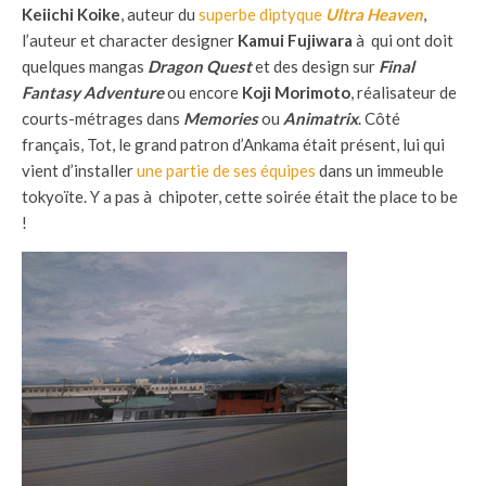
Keiichi Koike
, auteur du
superbe diptyque
Ultra Heaven
,
l’auteur et character designer
Kamui Fujiwara
à qui ont doit
quelques mangas
Dragon Quest
et des design sur
Final
Fantasy Adventure
ou encore
Koji Morimoto
, réalisateur de
courts-métrages dans
Memories
ou
Animatrix
. Côté
français, Tot, le grand patron d’Ankama était présent, lui qui
vient d’installer
une partie de ses équipes
dans un immeuble
tokyoïte. Y a pas à chipoter, cette soirée était the place to be
!