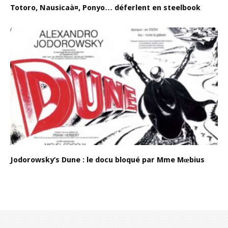
Totoro, Nausicaà¤, Ponyo… déferlent en steelbook
Jodorowsky’s Dune : le docu bloqué par Mme Mœbius