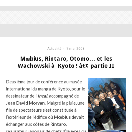
Actualité
·
7 mai 2009
Mœbius, Rintaro, Otomo… et les
Wachowski à Kyoto ! â€¢ partie II
Deuxième jour de conférence au musée
international du manga de Kyoto, pour le
dessinateur de l’
Incal
, accompagné de
Jean David Morvan
. Malgré la pluie, une
file de spectateurs s’est constituée à
l’extérieur de l’édifice où
Mœbius
devait
échanger aux côtés de
Rintaro
,
réalisateur japonais de chefs d’œuvres du