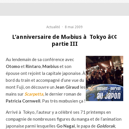
Actualité
·
8 mai 2009
L’anniversaire de Mœbius à Tokyo â€¢
partie III
Au lendemain de sa conférence avec
Otomo
et
Rintaro
,
Mœbius
et son
épouse ont rejoint la capitale japonaise. À
bord du train et accompagné d’une vue du
mont Fuji, on découvre un
Jean Giraud
les
mains sur
Scarpetta
, le dernier roman de
Patricia Cornwell
. Pas très mœbusien ça !
Arrivé à Tokyo, l’auteur y a célébré ses 71 printemps en
compagnie de nombreuses figures du manga et de l’animation
japonaise parmi lesquelles
Go Nagai
, le papa de
Goldorak
,