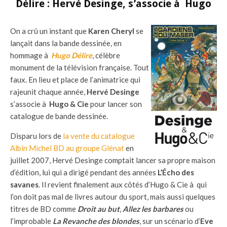
Délire : Hervé Desinge, s’associe à Hugo
On a crû un instant que
Karen Cheryl
se
lançait dans la bande dessinée, en
hommage à
Hugo Délire
, célèbre
monument de la télévision française. Tout
faux. En lieu et place de l’animatrice qui
rajeunit chaque année,
Hervé Desinge
s’associe à
Hugo & Cie
pour lancer son
catalogue de bande dessinée.
Disparu lors de
la vente du catalogue
Albin Michel BD au groupe Glénat
en
juillet 2007, Hervé Desinge comptait lancer sa propre maison
d’édition, lui qui a dirigé pendant des années
L’Écho des
savanes
. Il revient finalement aux côtés d’Hugo & Cie à qui
l’on doit pas mal de livres autour du sport, mais aussi quelques
titres de BD comme
Droit au but
,
Allez les barbares
ou
l’improbable
La Revanche des blondes
, sur un scénario d’
Eve