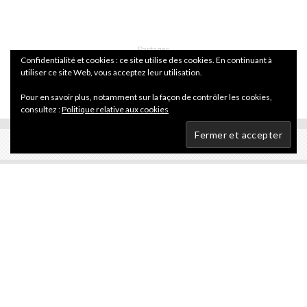
Partager
Confidentialité et cookies : ce site utilise des cookies. En continuant à
utiliser ce site Web, vous acceptez leur utilisation.
Pour en savoir plus, notamment sur la façon de contrôler les cookies,
consultez :
Politique relative aux cookies
Actualité
·
4 mai 2009
La trilogie Helldorado à 15 euros !
Ce n’est sûrement pas par pure générosité que les éditions
Casterman sortent un pack des trois tomes d’
Helldorado
à 15