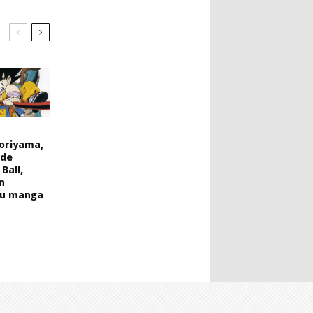
Toriyama,
 de
Ball,
n
u manga