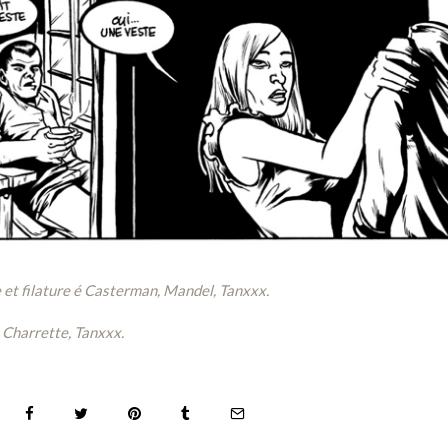
 et filature é Casterman, Mandel, Tanxxx.
 Charrette, Tanxxx.