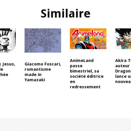
Similaire
Akira 
AnimeLand
 Jesus,
Giacomo Foscari,
auteur
passe
de
romantisme
Dragon 
bimestriel, sa
thée
made in
lance u
société éditrice
Yamazaki
nouvea
en
redressement