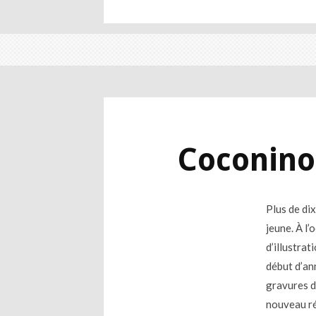
Coconino 
Plus de di
jeune. À l
d’illustrat
début d’an
gravures 
nouveau réu