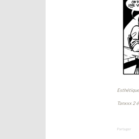
Esthétique
Tanxxx 2 é
Partager