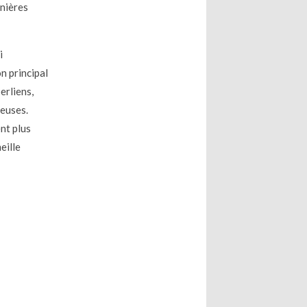
rnières
i
on principal
erliens,
reuses.
ent plus
ille