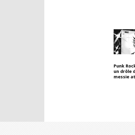
Punk Rock
un drôle 
messie a