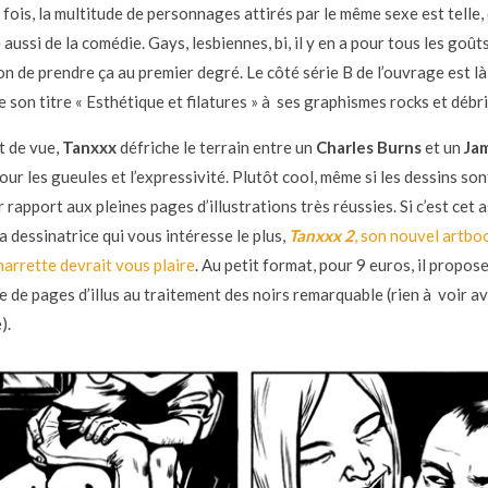
fois, la multitude de personnages attirés par le même sexe est telle,
aussi de la comédie. Gays, lesbiennes, bi, il y en a pour tous les goûts
on de prendre ça au premier degré. Le côté série B de l’ouvrage est là
e son titre « Esthétique et filatures » à ses graphismes rocks et débr
t de vue,
Tanxxx
défriche le terrain entre un
Charles Burns
et un
Ja
our les gueules et l’expressivité. Plutôt cool, même si les dessins so
 rapport aux pleines pages d’illustrations très réussies. Si c’est cet 
la dessinatrice qui vous intéresse le plus,
Tanxxx 2
, son nouvel artbo
harrette devrait vous plaire
. Au petit format, pour 9 euros, il propos
e de pages d’illus au traitement des noirs remarquable (rien à voir a
).