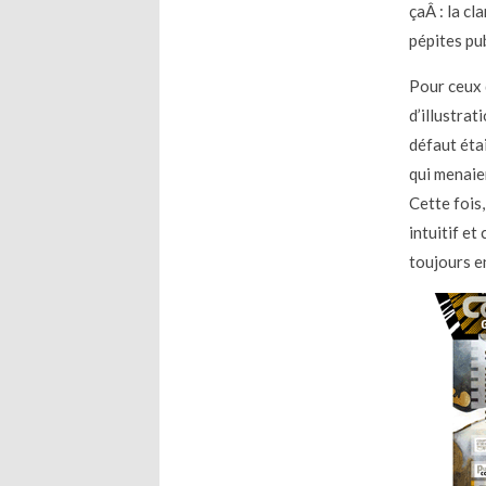
çaÂ : la cl
pépites pu
Pour ceux 
d’illustrat
défaut étai
qui menaie
Cette fois,
intuitif et
toujours en