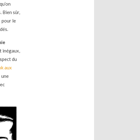
 qu’on
. Bien sûr,
 pour le
idés.
mie
nt inégaux,
aspect du
ok aux
e une
vec