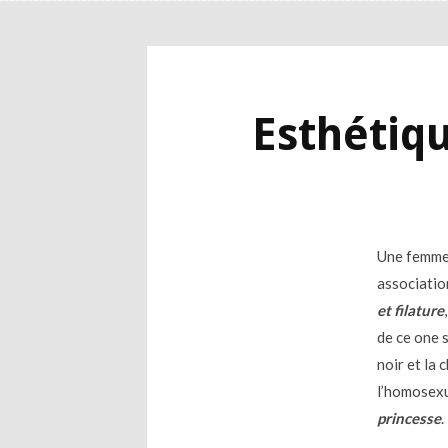
Esthétiqu
Une femme 
associatio
et filature
de ce one s
noir et la
l’homosexu
princesse
.