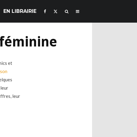
EN LIBRAIRIE
 féminine
mics et
 son
uelques
 leur
ffres, leur