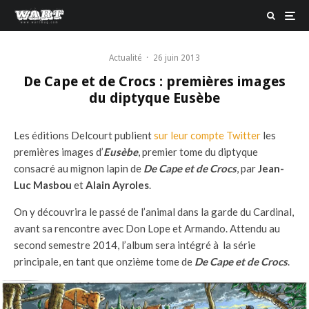
Actualité
·
26 juin 2013
De Cape et de Crocs : premières images
du diptyque Eusèbe
Les éditions Delcourt publient
sur leur compte Twitter
les
premières images d’
Eusèbe
, premier tome du diptyque
consacré au mignon lapin de
De Cape et de Crocs
, par
Jean-
Luc Masbou
et
Alain Ayroles
.
On y découvrira le passé de l’animal dans la garde du Cardinal,
avant sa rencontre avec Don Lope et Armando. Attendu au
second semestre 2014, l’album sera intégré à la série
principale, en tant que onzième tome de
De Cape et de Crocs
.