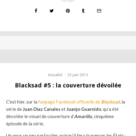
Partager
Actualité
·
25 juin 2013
Blacksad #5 : la couverture dévoilée
C’est hier, sur la
fanpage Facebook officielle de
Blacksad
, la
série de
Juan Diaz Canales
et
Juanjo Guarnido
, qu’a été
dévoilée le visuel de couverture d’
Amarillo
, cinquième
épisode de la série.
Un opus un peu particulier, puisqu’il fera traverser les États-