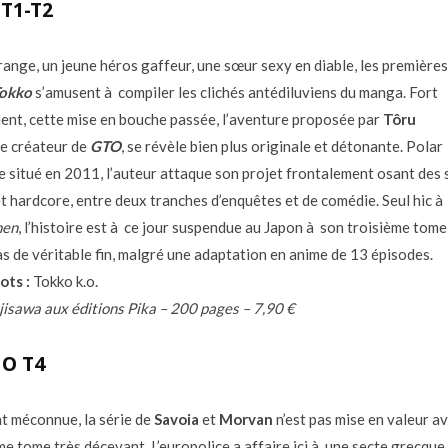
T1-T2
range, un jeune héros gaffeur, une sœur sexy en diable, les premières
okko
s’amusent à compiler les clichés antédiluviens du manga. Fort
nt, cette mise en bouche passée, l’aventure proposée par
Tôru
 le créateur de
GTO
, se révèle bien plus originale et détonante. Polar
e situé en 2011, l’auteur attaque son projet frontalement osant des
t hardcore, entre deux tranches d’enquêtes et de comédie. Seul hic à
nen
, l’histoire est à ce jour suspendue au Japon à son troisième tome
s de véritable fin, malgré une adaptation en anime de 13 épisodes.
ots :
Tokko k.o.
jisawa aux éditions Pika – 200 pages – 7,90 €
GO T4
t méconnue, la série de
Savoia
et
Morvan
n’est pas mise en valeur a
me tome très décevant. L’europolice a affaire ici à une secte grecque,