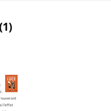
(1)
t
r,
rouveront
i l’effet