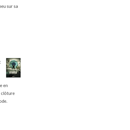
 peu sur sa
t
ue en
 clôture
ode.