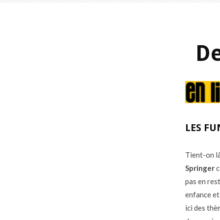
De
LES FU
Tient-on l
Springer
c
pas en res
enfance et 
ici des th