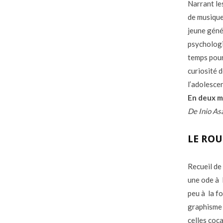
Narrant le
de musique,
jeune géné
psychologi
temps pour
curiosité d
l’adolesce
En deux m
De Inio As
LE ROU
Recueil de
une ode à l
peu à la f
graphisme 
celles coc