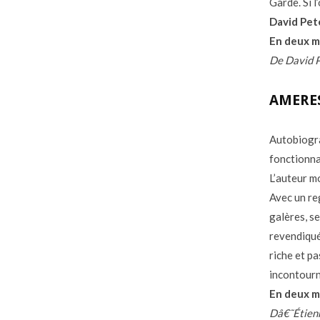
Garde. Si l
David Pet
En deux m
De David P
AMERE
Autobiogr
fonctionnai
L’auteur mo
Avec un re
galères, s
revendiqué
riche et pa
incontourn
En deux m
Dâ€˜Étienn