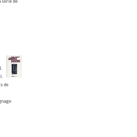
a série de
.
l.
ts de
ignage