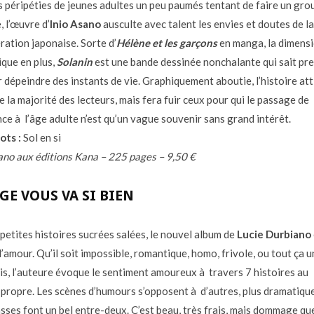
s péripéties de jeunes adultes un peu paumés tentant de faire un gro
 l’œuvre d’
Inio Asano
ausculte avec talent les envies et doutes de la
ration japonaise. Sorte d’
Hélène et les garçons
en manga, la dimens
que en plus,
Solanin
est une bande dessinée nonchalante qui sait pr
 dépeindre des instants de vie. Graphiquement aboutie, l’histoire att
e la majorité des lecteurs, mais fera fuir ceux pour qui le passage de
nce à l’âge adulte n’est qu’un vague souvenir sans grand intérêt.
ots :
Sol en si
ano aux éditions Kana – 225 pages – 9,50 €
GE VOUS VA SI BIEN
 petites histoires sucrées salées, le nouvel album de
Lucie Durbiano
’amour. Qu’il soit impossible, romantique, homo, frivole, ou tout ça u
ois, l’auteure évoque le sentiment amoureux à travers 7 histoires au
propre. Les scènes d’humours s’opposent à d’autres, plus dramatique
asses font un bel entre-deux. C’est beau, très frais, mais dommage que