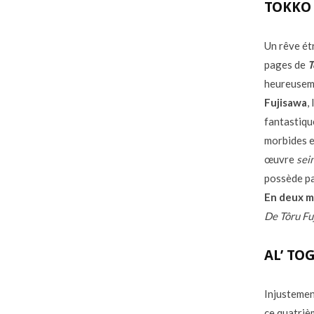
TOKKO 
Un rêve ét
pages de
T
heureuseme
Fujisawa
,
fantastiqu
morbides e
œuvre
sei
possède pa
En deux m
De Tôru Fu
AL’ TO
Injustemen
ce quatriè