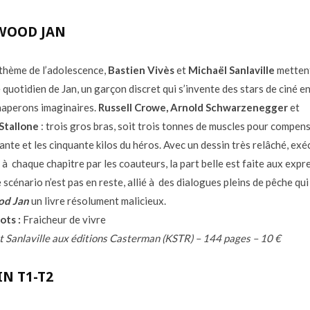
WOOD JAN
thème de l’adolescence,
Bastien Vivès
et
Michaël Sanlaville
metten
 quotidien de Jan, un garçon discret qui s’invente des stars de ciné e
haperons imaginaires.
Russell Crowe, Arnold Schwarzenegger
et
Stallone
: trois gros bras, soit trois tonnes de muscles pour compens
ante et les cinquante kilos du héros. Avec un dessin très relâché, exé
 à chaque chapitre par les coauteurs, la part belle est faite aux expr
 scénario n’est pas en reste, allié à des dialogues pleins de pêche qui
od Jan
un livre résolument malicieux.
ots :
Fraicheur de vivre
t Sanlaville aux éditions Casterman (KSTR) – 144 pages – 10 €
N T1-T2