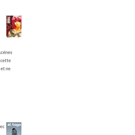
 scènes
 cette
 et ne
vec