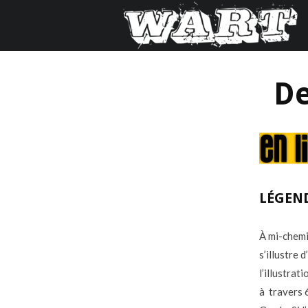
De
LÉGEND
À mi-chemin
s’illustre 
l’illustrat
à travers 6