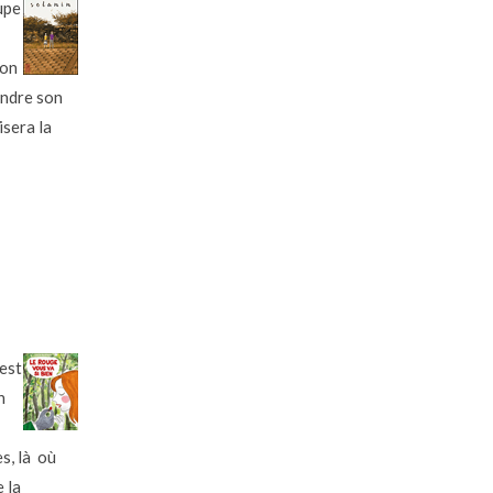
upe
ion
endre son
isera la
est
n
s, là où
 la