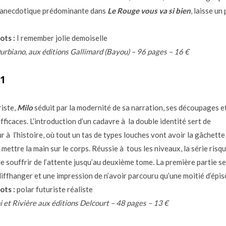
 anecdotique prédominante dans
Le Rouge vous va si bien
, laisse un
ots :
I remember jolie demoiselle
urbiano, aux éditions Gallimard (Bayou) – 96 pages – 16 €
1
riste,
Milo
séduit par la modernité de sa narration, ses découpages e
ficaces. L’introduction d’un cadavre à la double identité sert de
r à l’histoire, où tout un tas de types louches vont avoir la gâchette
 mettre la main sur le corps. Réussie à tous les niveaux, la série risq
e souffrir de l’attente jusqu’au deuxième tome. La première partie se
cliffhanger et une impression de n’avoir parcouru qu’une moitié d’épis
ots :
polar futuriste réaliste
i et Rivière aux éditions Delcourt – 48 pages – 13 €