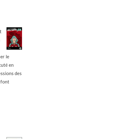
t
n
er le
cuté en
essions des
 font