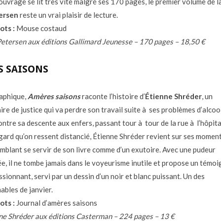
’ouvrage se lit très vite malgré ses 170 pages, le premier volume de l
ersen
reste un vrai plaisir de lecture.
ots :
Mouse costaud
etersen aux éditions Gallimard Jeunesse – 170 pages – 18,50 €
S SAISONS
aphique,
Amères saisons
raconte l’histoire d’
Étienne Shréder
, un
re de justice qui va perdre son travail suite à ses problèmes d’alcool
ntre sa descente aux enfers, passant tour à tour de la rue à l’hôpita
gard qu’on ressent distancié, Étienne Shréder revient sur ses momen
emblant se servir de son livre comme d’un exutoire. Avec une pudeur
e, il ne tombe jamais dans le voyeurisme inutile et propose un témo
ssionnant, servi par un dessin d’un noir et blanc puissant. Un des
ables de janvier.
ots :
Journal d’amères saisons
e Shréder aux éditions Casterman – 224 pages – 13 €