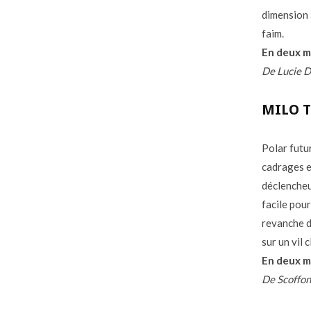
dimension
faim.
En deux m
De Lucie D
MILO T
Polar futu
cadrages ef
déclencheu
facile pour
revanche d
sur un vil 
En deux m
De Scoffon