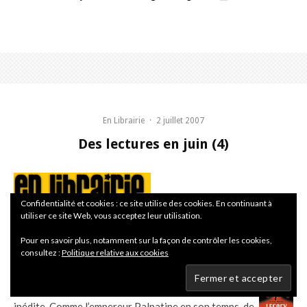
En Librairie
·
2 juillet 2007
Des lectures en juin (4)
Confidentialité et cookies : ce site utilise des cookies. En continuant à
utiliser ce site Web, vous acceptez leur utilisation.
STAR WARS : LEGACY T1
Pour en savoir plus, notamment sur la façon de contrôler les cookies,
consultez :
Politique relative aux cookies
Événement dans l’univers étendu
Star Wars
avec ce
tome qui ouvre une nouvelle époque entièrement
inédite. Comme l’empereur Palpatine en son temps, de