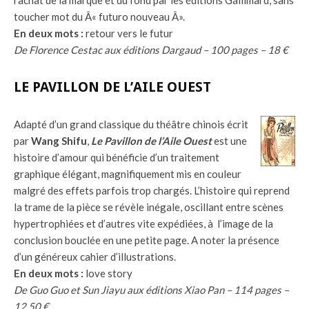
rachat de la marque et du fond par les éditions Gallimard, sans
toucher mot du Â« futuro nouveau Â».
En deux mots :
retour vers le futur
De Florence Cestac aux éditions Dargaud – 100 pages – 18 €
LE PAVILLON DE L’AILE OUEST
Adapté d’un grand classique du théâtre chinois écrit
par
Wang Shifu
,
Le Pavillon de l’Aile Ouest
est une
histoire d’amour qui bénéficie d’un traitement
graphique élégant, magnifiquement mis en couleur
malgré des effets parfois trop chargés. L’histoire qui reprend
la trame de la pièce se révèle inégale, oscillant entre scènes
hypertrophiées et d’autres vite expédiées, à l’image de la
conclusion bouclée en une petite page. A noter la présence
d’un généreux cahier d’illustrations.
En deux mots :
love story
De Guo Guo et Sun Jiayu aux éditions Xiao Pan – 114 pages –
12,50 €