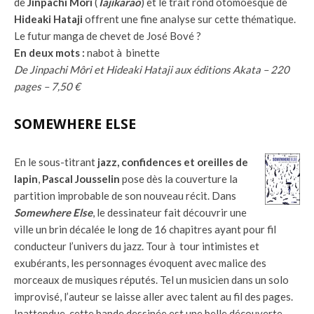
de
Jinpachi Môri
(
Tajikarao
) et le trait rond otomoesque de
Hideaki Hataji
offrent une fine analyse sur cette thématique.
Le futur manga de chevet de José Bové ?
En deux mots :
nabot à binette
De Jinpachi Môri et Hideaki Hataji aux éditions Akata – 220
pages – 7,50 €
SOMEWHERE ELSE
En le sous-titrant
jazz, confidences et oreilles de
lapin
,
Pascal Jousselin
pose dès la couverture la
partition improbable de son nouveau récit. Dans
Somewhere Else
, le dessinateur fait découvrir une
ville un brin décalée le long de 16 chapitres ayant pour fil
conducteur l’univers du jazz. Tour à tour intimistes et
exubérants, les personnages évoquent avec malice des
morceaux de musiques réputés. Tel un musicien dans un solo
improvisé, l’auteur se laisse aller avec talent au fil des pages.
Inattendue, cette bande dessinée est une belle découverte