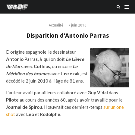
Actualité
·
7 juin 2010
Disparition d’Antonio Parras
D’origine espagnole, le dessinateur
Antonio Parras
, à qui on doit
Le Lièvre
de Mars
avec
Cothias
, ou encore
Le
Méridien des brumes
avec
Juszezak
, est
décédé le 2 juin 2010 à l’âge de 81 ans.
L’auteur avait par ailleurs collaboré avec
Guy Vidal
dans
Pilote
au cours des années 60, après avoir travaillé pour le
Journal de Spirou
. Il œuvrait ces derniers-temps
sur un one
shot
avec
Leo
et
Rodolphe
.