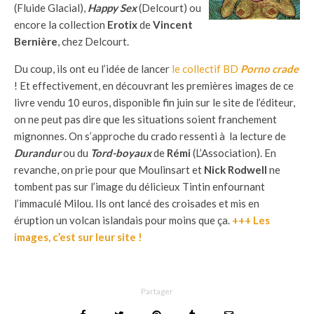
(Fluide Glacial),
Happy Sex
(Delcourt) ou
encore la collection
Erotix
de
Vincent
Bernière
, chez Delcourt.
Du coup, ils ont eu l’idée de lancer
le collectif BD
Porno crade
! Et effectivement, en découvrant les premières images de ce
livre vendu 10 euros, disponible fin juin sur le site de l’éditeur,
on ne peut pas dire que les situations soient franchement
mignonnes. On s’approche du crado ressenti à la lecture de
Durandur
ou du
Tord-boyaux
de
Rémi
(L’Association). En
revanche, on prie pour que Moulinsart et
Nick Rodwell
ne
tombent pas sur l’image du délicieux Tintin enfournant
l’immaculé Milou. Ils ont lancé des croisades et mis en
éruption un volcan islandais pour moins que ça.
+++ Les
images, c’est sur leur site !
Partager