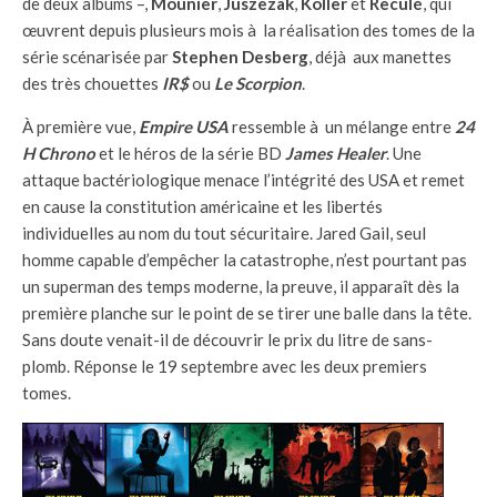
de deux albums –,
Mounier
,
Juszezak
,
Koller
et
Reculé
, qui
œuvrent depuis plusieurs mois à la réalisation des tomes de la
série scénarisée par
Stephen Desberg
, déjà aux manettes
des très chouettes
IR$
ou
Le Scorpion
.
À première vue,
Empire USA
ressemble à un mélange entre
24
H Chrono
et le héros de la série BD
James Healer
. Une
attaque bactériologique menace l’intégrité des USA et remet
en cause la constitution américaine et les libertés
individuelles au nom du tout sécuritaire. Jared Gail, seul
homme capable d’empêcher la catastrophe, n’est pourtant pas
un superman des temps moderne, la preuve, il apparaît dès la
première planche sur le point de se tirer une balle dans la tête.
Sans doute venait-il de découvrir le prix du litre de sans-
plomb. Réponse le 19 septembre avec les deux premiers
tomes.