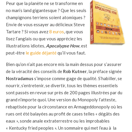
Peur que la planète ne se transforme en
no man’s land gigantesque ? Que les seuls
champignons terriens soient atomiques ?
Envie de vous essayer au délicieux Steve
Tartare ? Si vous avez
8 euros
, que vous
lisez l’anglais ou que vous appréciez les
illustrations idiotes,
Apocalypse How
, est
peut-être
le guide déjanté
qu’il vous faut.
Bien qu’on n’ait pas encore mis la main dessus pour s’assurer
de la véracité des conseils de
Rob Kutner
, la préface signée
Nostradamus
s’impose comme gage de qualité. S’habiller, se
nourrir, s’entretenir, se divertir, tous les thèmes essentiels
sont passés en revue sur près de 200 pages illustrées par du
grand n’importe quoi. Une version du Monopoly l’atteste,
rebaptisée pour la circonstance en Armageddonopoly où les
rues ont été balayées au profit de cases telles « dégâts des
eaux », sonde anale extraterrestre ou les improbables
« Kentucky fried peoples ». Un sommaire qui met l’eau à la