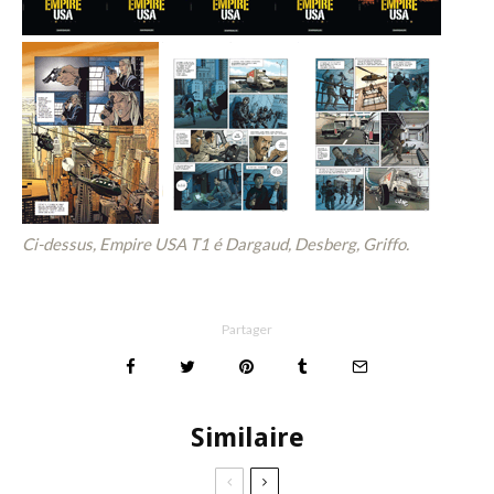
Ci-dessus, Empire USA T1 é Dargaud, Desberg, Griffo.
Partager
Similaire