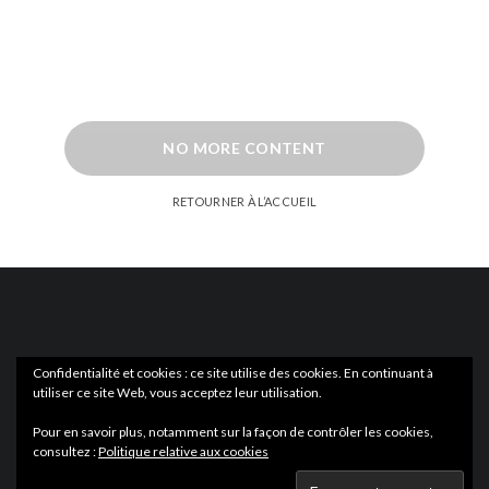
NO MORE CONTENT
RETOURNER À L’ACCUEIL
Confidentialité et cookies : ce site utilise des cookies. En continuant à
utiliser ce site Web, vous acceptez leur utilisation.
ACTUS
EN LIBRAIRIE
Pour en savoir plus, notamment sur la façon de contrôler les cookies,
consultez :
Politique relative aux cookies
Wartmag.com