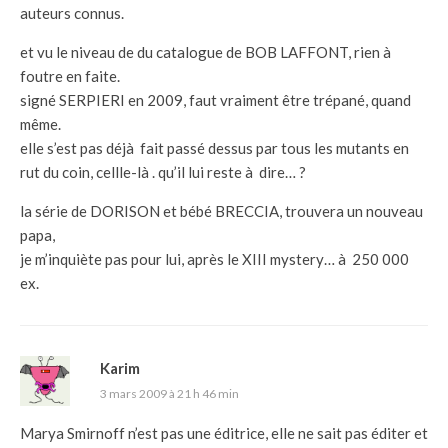
auteurs connus.
et vu le niveau de du catalogue de BOB LAFFONT, rien à
foutre en faite.
signé SERPIERI en 2009, faut vraiment être trépané, quand
même.
elle s’est pas déjà fait passé dessus par tous les mutants en
rut du coin, cellle-là . qu’il lui reste à dire… ?
la série de DORISON et bébé BRECCIA, trouvera un nouveau
papa,
je m’inquiète pas pour lui, après le XIII mystery… à 250 000
ex.
Karim
3 mars 2009 à 21 h 46 min
Marya Smirnoff n’est pas une éditrice, elle ne sait pas éditer et