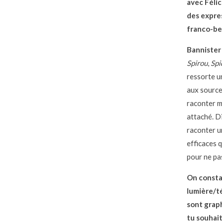
avec Félic
des expre
franco-bel
Bannister 
Spirou
,
Sp
ressorte un
aux source
raconter m
attaché. D
raconter un
efficaces q
pour ne pa
On constat
lumière/t
sont
grap
tu souhait