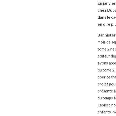
En janvier
chez Dupui
dans le c
en dire pl
Bannister 
mois de se
tome 2 ne 
éditeur de
avons appr
du tome 2.
pour ce tr
projet pou
présenté à 
du temps à 
Lapière no
enfants. N