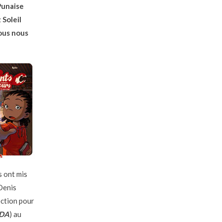
 Punaise
 Soleil
ous nous
s ont mis
 Denis
ection pour
DA
) au