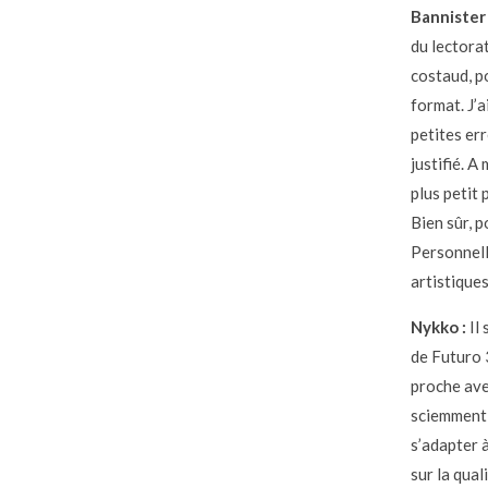
Bannister 
du lectorat
costaud, po
format. J’a
petites err
justifié. 
plus petit 
Bien sûr, 
Personnell
artistique
Nykko :
Il 
de Futuro 
proche ave
sciemment 
s’adapter à
sur la qua