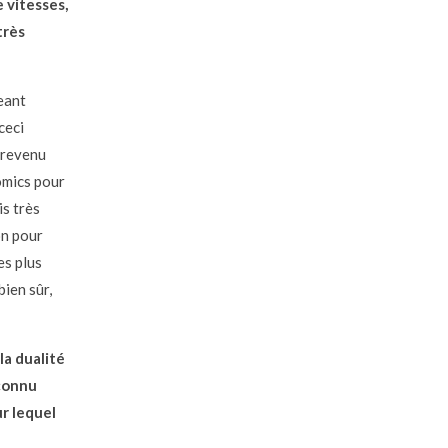
 vitesses,
très
eant
ceci
s revenu
omics pour
is très
on pour
es plus
bien sûr,
la dualité
nconnu
ur lequel