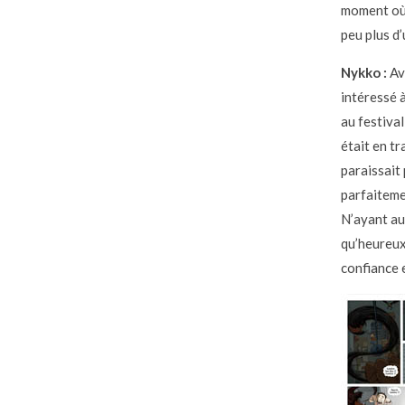
moment où 
peu plus d
Nykko :
Ava
intéressé 
au festival
était en tr
paraissait 
parfaiteme
N’ayant au
qu’heureux
confiance 