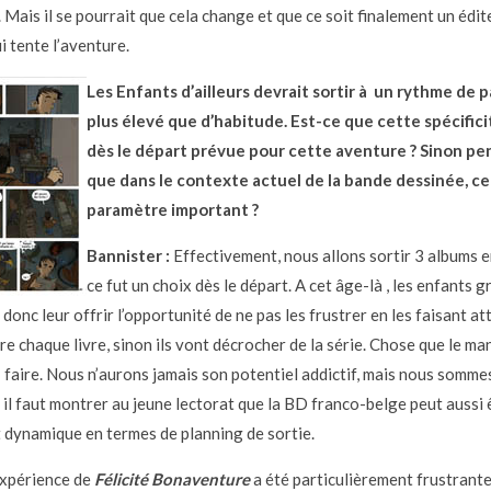
 Mais il se pourrait que cela change et que ce soit finalement un édit
i tente l’aventure.
Les Enfants d’ailleurs devrait sortir à un rythme de 
plus élevé que d’habitude. Est-ce que cette spécifici
dès le départ prévue pour cette aventure ? Sinon p
que dans le contexte actuel de la bande dessinée, ce
paramètre important ?
Bannister :
Effectivement, nous allons sortir 3 albums e
ce fut un choix dès le départ. A cet âge-là , les enfants 
ut donc leur offrir l’opportunité de ne pas les frustrer en les faisant a
re chaque livre, sinon ils vont décrocher de la série. Chose que le ma
à faire. Nous n’aurons jamais son potentiel addictif, mais nous somme
 il faut montrer au jeune lectorat que la BD franco-belge peut aussi 
t dynamique en termes de planning de sortie.
expérience de
Félicité Bonaventure
a été particulièrement frustrante