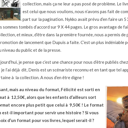
collection, mais ça ne leur a pas posé de problème. Le li
est celui que nous voulions, nous n’avons pas fait de co
part sur la pagination. Nykko avait prévu d’en faire un 5
s sommes tombés d’accord sur 9 X 44 pages. Le gros avantage de fai
llection, et mieux, d’être dans la première fournée, nous a permis de 
promotion de lancement que Dupuis a faite. C’est un plus indéniable p
au niveau du public et de la presse.
ourd’hui, je pense que c’est une chance pour nous d’être publiés che
je l’ai déjà dit, Denis est un scénariste reconnu et en tant que tel a
taine à la collection. A nous d’en être digne !
ant, mais au niveau du format, Félicité est sorti en
at à 12,50€, alors que les enfants d’ailleurs sort
rmat encore plus petit que celui à 9,50€ ! Le format
 est-il important pour servir une histoire ? Si vous
oix d’un format pour vos livres, lequel serait-il ?