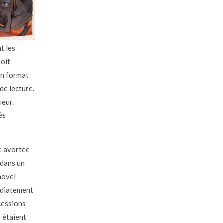
t les
soit
un format
de lecture.
ueur.
és
ce avortée
 dans un
novel
édiatement
ncessions
y étaient