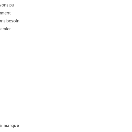
avons pu
emment
vons besoin
remier
éjà marqué