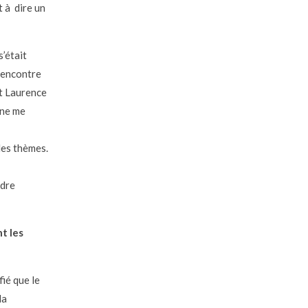
 à dire un
s’était
 rencontre
et Laurence
 ne me
les thèmes.
ndre
t les
ié que le
la