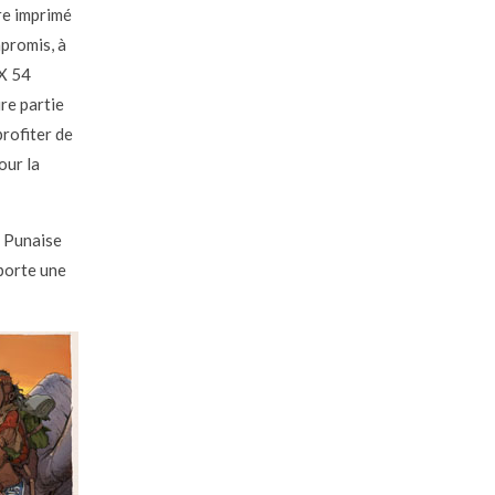
vre imprimé
mpromis, à
 X 54
re partie
profiter de
our la
z Punaise
pporte une