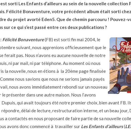
 est sorti Les Enfants d’ailleurs au sein de la nouvelle collection
s. Félicité Bonaventure, votre précédent album était sorti chez
adre du projet avorté Eden5. Que de chemin parcouru ! Pouvez-v
us sur ce qui s’est passé entre ces deux publications ?
:
Félicité Bonaventure
(FB) est sorti fin mai 2004, le
ptembre suivant, nous apprenions officieusement que le
se ferait pas. Nous n’avons eu aucune nouvelle de notre
puis, ni par mail, ni par téléphone. Au moment où nous
is la nouvelle, nous en étions à la 20ème page finalisée
 Comme nous savions que nous ne serions jamais payés
avail, nous avons immédiatement rebondi sur un nouveau
r le présenter dans une autre maison. Nous l’avons
Dupuis, qui avait toujours été notre premier choix, bien avant FB. Il
répondre, délai de lecture, restructuration interne, et un beau jour,
us a contactés en nous proposant de faire partie de sa nouvelle coll
ous avons donc commencé à travailler sur
Les Enfants d’ailleurs
(
LE