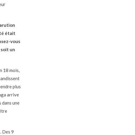
eur
parution
té était
ensez-vous
 soit un
n 18 mois,
grandissent
ttendre plus
nga arrive
s dans une
être
. Des 9