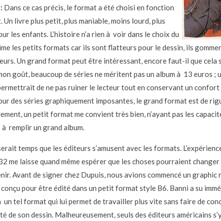
:
Dans ce cas précis, le format a été choisi en fonction
. Un livre plus petit, plus maniable, moins lourd, plus
ur les enfants. L’histoire n’a rien à voir dans le choix du
ime les petits formats car ils sont flatteurs pour le dessin, ils gommen
eurs. Un grand format peut être intéressant, encore faut-il que cela 
A mon goût, beaucoup de séries ne méritent pas un album à 13 euros ; 
permettrait de ne pas ruiner le lecteur tout en conservant un confort 
pour des séries graphiquement imposantes, le grand format est de rig
ement, un petit format me convient très bien, n’ayant pas les capacit
s à remplir un grand album.
serait temps que les éditeurs s’amusent avec les formats. L’expérien
32 me laisse quand même espérer que les choses pourraient changer
nir. Avant de signer chez Dupuis, nous avions commencé un graphic 
conçu pour être édité dans un petit format style B6. Banni a su imm
 un tel format qui lui permet de travailler plus vite sans faire de co
lité de son dessin. Malheureusement, seuls des éditeurs américains s’