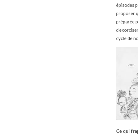
épisodes p
proposer q
préparée p
d’exorcise
cycle de no
Ce qui fra