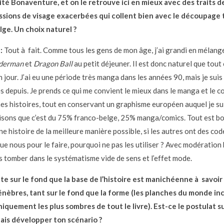
ité Bonaventure, et on le retrouve ici en mieux avec des traits de
ssions de visage exacerbées qui collent bien avec le découpage 
ge. Un choix naturel ?
:
Tout à fait. Comme tous les gens de mon âge, j’ai grandi en mélang
iderman
et
Dragon Ball
au petit déjeuner. Il est donc naturel que tout 
 jour. J’ai eu une période très manga dans les années 90, mais je sui
s depuis. Je prends ce qui me convient le mieux dans le manga et le c
es histoires, tout en conservant un graphisme européen auquel je su
isons que c’est du 75% franco-belge, 25% manga/comics. Tout est b
e histoire de la meilleure manière possible, si les autres ont des cod
ue nous pour le faire, pourquoi ne pas les utiliser ? Avec modération 
s tomber dans le systématisme vide de sens et l’effet mode.
e sur le fond que la base de l’histoire est manichéenne à savoir 
énèbres, tant sur le fond que la forme (les planches du monde i
hiquement
les plus sombres de tout le livre). Est-ce le postulat s
ais développer ton scénario ?