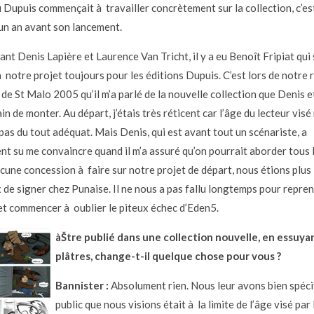
Dupuis commençait à travailler concrètement sur la collection, c’est
’un an avant son lancement.
nt Denis Lapière et Laurence Van Tricht, il y a eu Benoît Fripiat qui 
à notre projet toujours pour les éditions Dupuis. C’est lors de notre
 de St Malo 2005 qu’il m’a parlé de la nouvelle collection que Denis 
ain de monter. Au départ, j’étais très réticent car l’âge du lecteur visé
pas du tout adéquat. Mais Denis, qui est avant tout un scénariste, a
nt su me convaincre quand il m’a assuré qu’on pourrait aborder tous 
cune concession à faire sur notre projet de départ, nous étions plus
 de signer chez Punaise. Il ne nous a pas fallu longtemps pour repre
et commencer à oublier le piteux échec d’Eden5.
àŠtre publié dans une collection nouvelle, en essuyan
plâtres, change-t-il quelque chose pour vous ?
Bannister :
Absolument rien. Nous leur avons bien spécif
public que nous visions était à la limite de l’âge visé par 