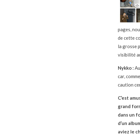
pages, nou
de cette co
la grosse 
visibilité 
Nykko :
Auj
car, comme 
caution cer
C’est amus
grand form
dans un fo
d’un album
aviez le ch