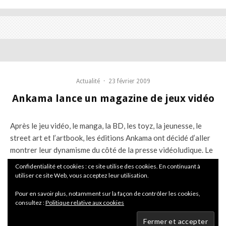
Actualité
·
23 février 2009
Ankama lance un magazine de jeux vidéo
Après le jeu vidéo, le manga, la BD, les toyz, la jeunesse, le
street art et l’artbook, les éditions Ankama ont décidé d’aller
montrer leur dynamisme du côté de la presse vidéoludique. Le
25 mars, ils lancent
IG Magazine
, un bimestriel “haut de
Confidentialité et cookies : ce site utilise des cookies. En continuant à
gamme multiplateforme qui a l’air bien moins prout-prout
utiliser ce site Web, vous acceptez leur utilisation.
qu’
Amusement
, concurrent direct sur le créneaux du luxe.
Pour en savoir plus, notamment sur la façon de contrôler les cookies,
Tiré à 31 000 exemplaires, le magazine de 244 pages sera
consultez :
Politique relative aux cookies
vendu, ça c’est sûr, mais on ne sait pas encore combien.