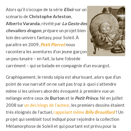
Alors qu’il s’occupe de la série
Elixir
sur un
scénario de
Christophe Arleston
,
Alberto Varanda
, révélé par
La Geste des
chevaliers dragon
, prépare un projet bien
loin des univers fantasy, pour Soleil. À
paraître en 2009,
Petit Pierrot
nous
racontera les aventures d’un jeune garçon
un peu lunaire – en fait, la lune l’obsède
carrément – qui se balade en compagnie d’un escargot.
Graphiquement, le rendu sépia est ahurissant, alors que d’un
point de vue narratif on ne sait pas trop à quoi s’attendre
même si les univers abordés évoquent à première vue un
mélange entre ceux de
Burton
et le
Petit Prince
. Né en juillet
2008 sur
un des blogs de l’auteur
, les premiers dessins étaient
très éloignés de l’actuel,
rappelant même
Billy Brouillard
! Un
projet qui semblait tout indiqué pour rejoindre la collection
Métamorphose de Soleil et qui pourtant est prévu pour la