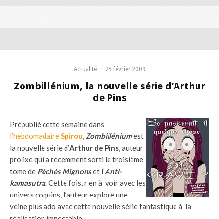
Actualité
·
25 février 2009
Zombillénium, la nouvelle série d’Arthur
de Pins
Prépublié cette semaine dans
l’hebdomadaire
Spirou
,
Zombillénium
est
la nouvelle série d’
Arthur de Pins
, auteur
prolixe qui a récemment sorti le troisième
tome de
Péchés Mignons
et l’
Anti-
kamasutra
. Cette fois, rien à voir avec les
univers coquins, l’auteur explore une
veine plus ado avec cette nouvelle série fantastique à la
réalisation impeccable.