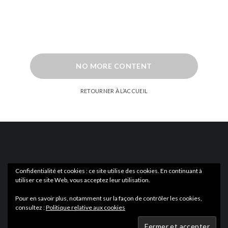
NO MORE CONTENT
RETOURNER À L’ACCUEIL
Confidentialité et cookies : ce site utilise des cookies. En continuant à
utiliser ce site Web, vous acceptez leur utilisation.
ACTUS
EN LIBRAIRIE
Pour en savoir plus, notamment sur la façon de contrôler les cookies,
consultez :
Politique relative aux cookies
Wartmag.com