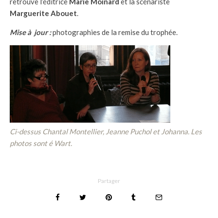
retrouve l’éditrice
Marie Moinard
et la scénariste
Marguerite Abouet
.
Mise à jour :
photographies de la remise du trophée.
Ci-dessus Chantal Montellier, Jeanne Puchol et Johanna. Les
photos sont é Wart.
Partager