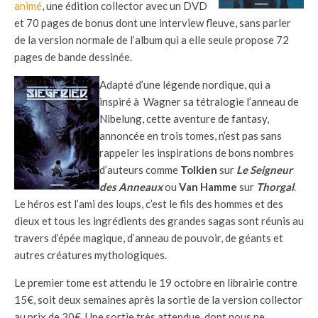
animé
, une édition collector avec un DVD
et 70 pages de bonus dont une interview fleuve, sans parler
de la version normale de l’album qui a elle seule propose 72
pages de bande dessinée.
Adapté d’une légende nordique, qui a
inspiré à Wagner sa tétralogie l’anneau de
Nibelung, cette aventure de fantasy,
annoncée en trois tomes, n’est pas sans
rappeler les inspirations de bons nombres
d’auteurs comme
Tolkien
sur
Le Seigneur
des Anneaux
ou
Van Hamme
sur
Thorgal
.
Le héros est l’ami des loups, c’est le fils des hommes et des
dieux et tous les ingrédients des grandes sagas sont réunis au
travers d’épée magique, d’anneau de pouvoir, de géants et
autres créatures mythologiques.
Le premier tome est attendu le 19 octobre en librairie contre
15€, soit deux semaines après la sortie de la version collector
au prix de 30€. Une sortie très attendue, dont nous ne