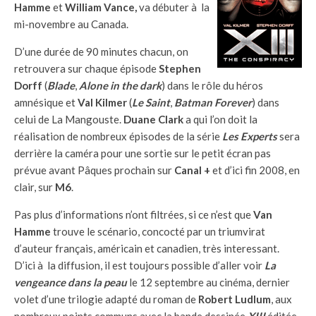
Hamme
et
William Vance,
va débuter à la
mi-novembre au Canada.
D’une durée de 90 minutes chacun, on
retrouvera sur chaque épisode
Stephen
Dorff
(
Blade
,
Alone in the dark
) dans le rôle du héros
amnésique et
Val Kilmer
(
Le Saint
,
Batman Forever
) dans
celui de La Mangouste.
Duane Clark
a qui l’on doit la
réalisation de nombreux épisodes de la série
Les Experts
sera
derrière la caméra pour une sortie sur le petit écran pas
prévue avant Pâques prochain sur
Canal +
et d’ici fin 2008, en
clair, sur
M6
.
Pas plus d’informations n’ont filtrées, si ce n’est que
Van
Hamme
trouve le scénario, concocté par un triumvirat
d’auteur français, américain et canadien, très interessant.
D’ici à la diffusion, il est toujours possible d’aller voir
La
vengeance dans la peau
le 12 septembre au cinéma, dernier
volet d’une trilogie adapté du roman de
Robert Ludlum
, aux