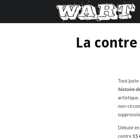
La contre 
Tout juste
histoire de
artistique,
non-circon
suppressio
Débuté en 2
contre
15 