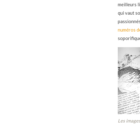
meilleurs l
qui vaut s
passionnés 
numéros de
soporifiqu
Les images