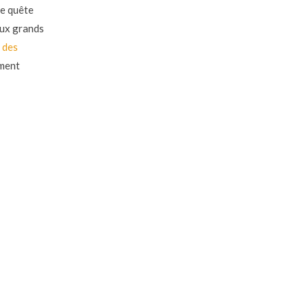
ne quête
aux grands
 des
ement