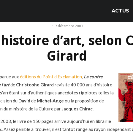
ACTUS
·
7 décembre 2007
histoire d’art, selon
Girard
 parue aux
éditions du Point d’Exclamation
,
La contre
 l’art
de
Christophe Girard
revisite 40 000 ans d’histoire
 s’arrêtant sur d’authentiques anecdotes rigolotes telles la
cision du
David
de
Michel-Ange
ou la proposition de
n du ministère de la Culture par
Jacques Chirac
.
003, le livre de 150 pages arrive aujourd’hui en librairie
€
. Assez pénible à trouver, il est tantôt rangé au rayon indépendant 