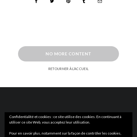
NO MORE CONTENT
RETOURNER À L’ACCUEIL
Confidentialité et cookies : ce site utilise des cookies. En continuant à
utiliser ce site Web, vous acceptez leur utilisation.
ACTUS
EN LIBRAIRIE
Pour en savoir plus, notamment sur la façon de contrôler les cookies,