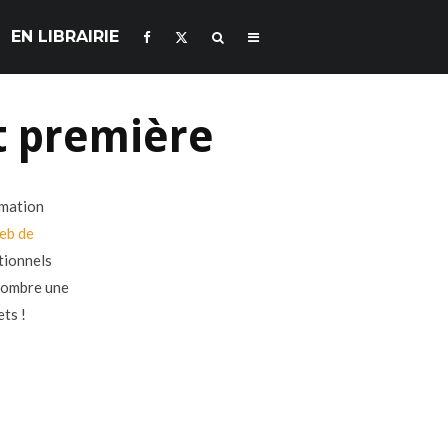
EN LIBRAIRIE
t première
rmation
web de
tionnels
énombre une
ets !