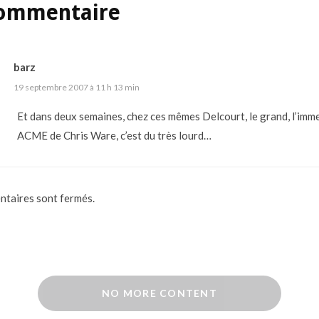
ommentaire
barz
19 septembre 2007 à 11 h 13 min
Et dans deux semaines, chez ces mêmes Delcourt, le grand, l’imm
ACME de Chris Ware, c’est du très lourd…
taires sont fermés.
NO MORE CONTENT