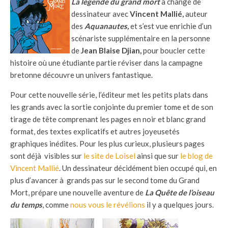
La légende du grand mort
a changé de
dessinateur avec
Vincent Mallié,
auteur
des
Aquanautes,
et s’est vue enrichie d’un
scénariste supplémentaire en la personne
de
Jean Blaise Djian,
pour boucler cette
histoire où une étudiante partie réviser dans la campagne
bretonne découvre un univers fantastique.
Pour cette nouvelle série, l’éditeur met les petits plats dans
les grands avec la sortie conjointe du premier tome et de son
tirage de tête comprenant les pages en noir et blanc grand
format, des textes explicatifs et autres joyeusetés
graphiques inédites. Pour les plus curieux, plusieurs pages
sont déjà visibles sur
le site de Loisel
ainsi que sur
le blog de
Vincent Mallié
. Un dessinateur décidément bien occupé qui, en
plus d’avancer à grands pas sur le second tome du Grand
Mort, prépare une nouvelle aventure de
La Quête de l’oiseau
du temps
, comme
nous vous le révélions
il y a quelques jours.