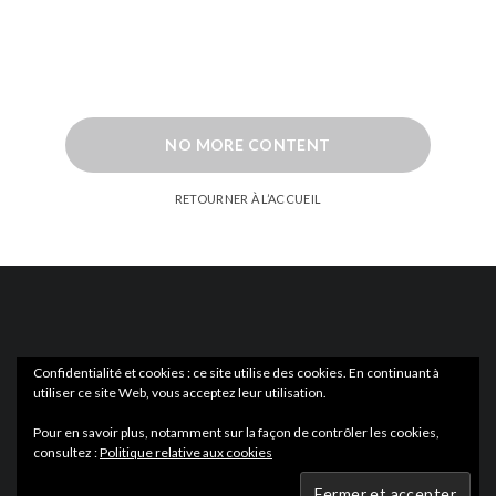
NO MORE CONTENT
RETOURNER À L’ACCUEIL
Confidentialité et cookies : ce site utilise des cookies. En continuant à
utiliser ce site Web, vous acceptez leur utilisation.
ACTUS
EN LIBRAIRIE
Pour en savoir plus, notamment sur la façon de contrôler les cookies,
consultez :
Politique relative aux cookies
Wartmag.com