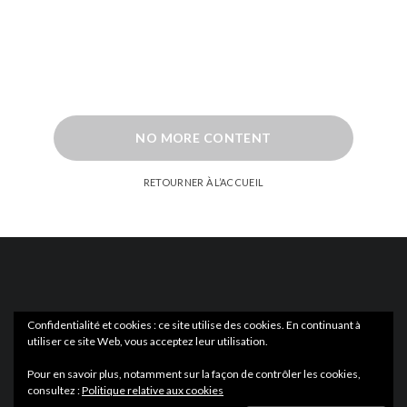
NO MORE CONTENT
RETOURNER À L’ACCUEIL
Confidentialité et cookies : ce site utilise des cookies. En continuant à
utiliser ce site Web, vous acceptez leur utilisation.
ACTUS
EN LIBRAIRIE
Pour en savoir plus, notamment sur la façon de contrôler les cookies,
consultez :
Politique relative aux cookies