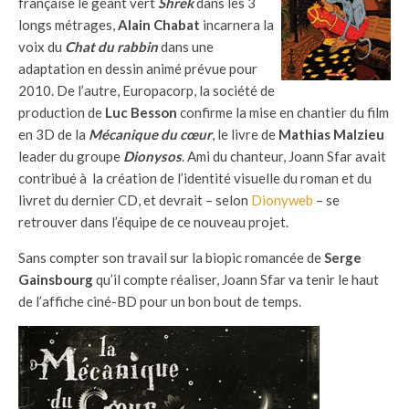
française le géant vert
Shrek
dans les 3
longs métrages,
Alain Chabat
incarnera la
voix du
Chat du rabbin
dans une
adaptation en dessin animé prévue pour
2010. De l’autre, Europacorp, la société de
production de
Luc Besson
confirme la mise en chantier du film
en 3D de la
Mécanique du cœur
, le livre de
Mathias Malzieu
leader du groupe
Dionysos
. Ami du chanteur, Joann Sfar avait
contribué à la création de l’identité visuelle du roman et du
livret du dernier CD, et devrait – selon
Dionyweb
– se
retrouver dans l’équipe de ce nouveau projet.
Sans compter son travail sur la biopic romancée de
Serge
Gainsbourg
qu’il compte réaliser, Joann Sfar va tenir le haut
de l’affiche ciné-BD pour un bon bout de temps.