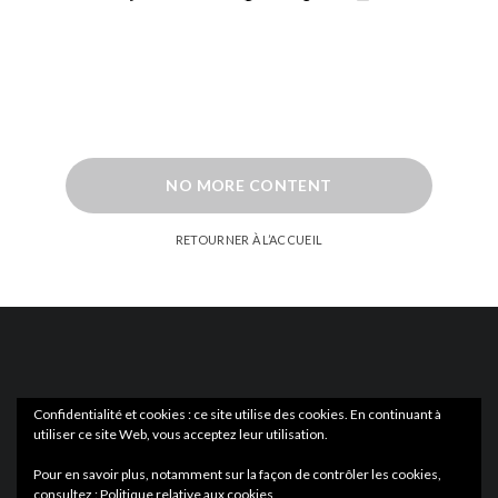
NO MORE CONTENT
RETOURNER À L’ACCUEIL
Confidentialité et cookies : ce site utilise des cookies. En continuant à
utiliser ce site Web, vous acceptez leur utilisation.
ACTUS
EN LIBRAIRIE
Pour en savoir plus, notamment sur la façon de contrôler les cookies,
consultez :
Politique relative aux cookies