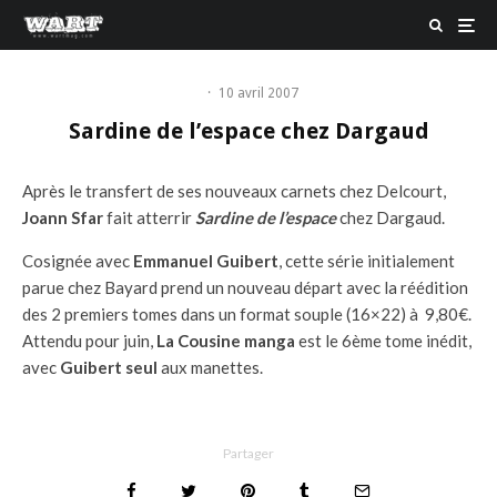
·
10 avril 2007
Sardine de l’espace chez Dargaud
Après le transfert de ses nouveaux carnets chez Delcourt,
Joann Sfar
fait atterrir
Sardine de l’espace
chez Dargaud.
Cosignée avec
Emmanuel Guibert
, cette série initialement
parue chez Bayard prend un nouveau départ avec la réédition
des 2 premiers tomes dans un format souple (16×22) à 9,80€.
Attendu pour juin,
La Cousine manga
est le 6ème tome inédit,
avec
Guibert seul
aux manettes.
Partager