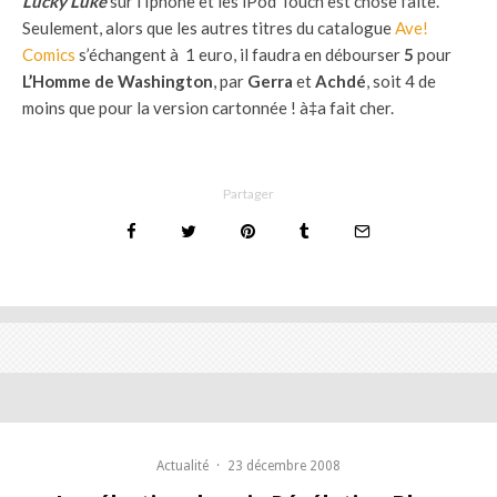
Lucky Luke
sur l’Iphone et les iPod Touch est chose faîte.
Seulement, alors que les autres titres du catalogue
Ave!
Comics
s’échangent à 1 euro, il faudra en débourser
5
pour
L’Homme de Washington
, par
Gerra
et
Achdé
, soit 4 de
moins que pour la version cartonnée ! à‡a fait cher.
Partager
Actualité
·
23 décembre 2008