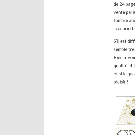
de 24 page
vente pari
l’ombre au
scénario t
S’il est di
semble très
Rien à voi
qualité et 
et si la qu
plaisir !