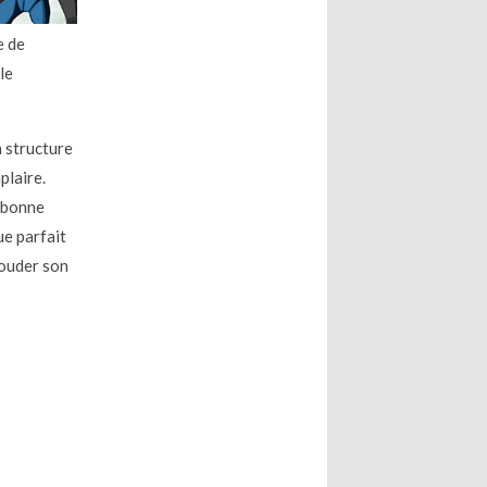
e de
le
a structure
plaire.
s bonne
ue parfait
bouder son