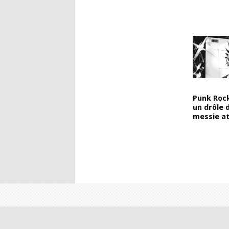
Punk Rock
un drôle 
messie a