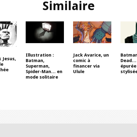
Similaire
Illustration :
Jack Avarice, un
Batman
 Jesus,
Batman,
comic à
Dead… 
de
Superman,
financer via
épurée
thée
Spider-Man… en
Ulule
stylisé
mode solitaire