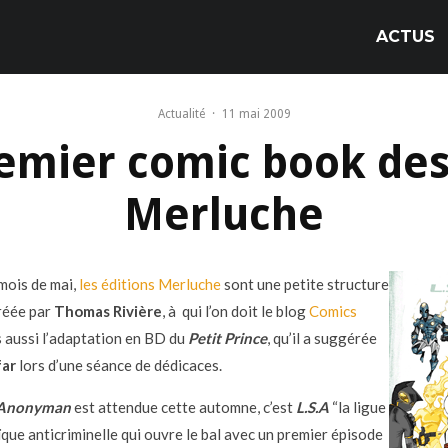
ACTUS
Actualité
·
11 mai 2009
remier comic book des
Merluche
mois de mai,
les éditions Merluche
sont une petite structure
créée par
Thomas Rivière
, à qui l’on doit le blog
Comics
 aussi l’adaptation en BD du
Petit Prince
, qu’il a suggérée
far
lors d’une séance de dédicaces.
Anonyman
est attendue cette automne, c’est
L.S.A
“la ligue
que anticriminelle qui ouvre le bal avec un premier épisode