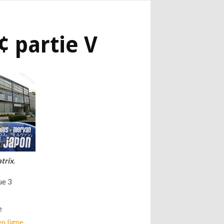
 partie V
trix
.
ue 3
e
en ligne