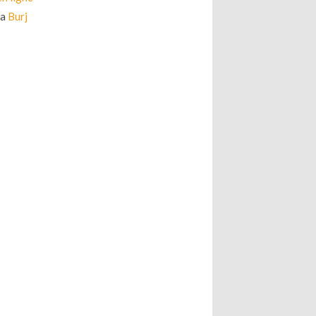
la
Burj