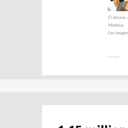
Ci dessus,
Mœbius.
Les images
Partager