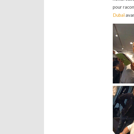
pour racon
Dubaï
avan