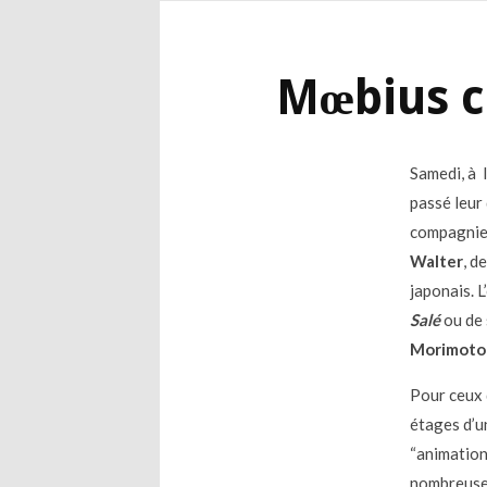
Mœbius c
Samedi, à 
passé leur
compagnie
Walter
, d
japonais. L
Salé
ou de 
Morimoto
Pour ceux q
étages d’u
“animation
nombreuses