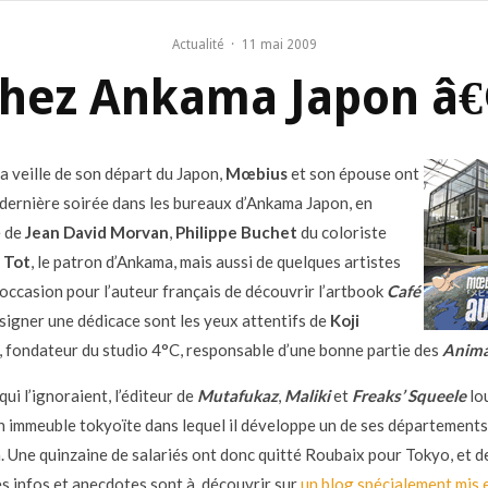
Actualité
·
11 mai 2009
hez Ankama Japon â€¢
la veille de son départ du Japon,
Mœbius
et son épouse ont
 dernière soirée dans les bureaux d’Ankama Japon, en
 de
Jean David Morvan
,
Philippe Buchet
du coloriste
e
Tot
, le patron d’Ankama, mais aussi de quelques artistes
’occasion pour l’auteur français de découvrir l’artbook
Café
signer une dédicace sont les yeux attentifs de
Koji
, fondateur du studio 4°C, responsable d’une bonne partie des
Anima
ui l’ignoraient, l’éditeur de
Mutafukaz
,
Maliki
et
Freaks’ Squeele
lo
n immeuble tokyoïte dans lequel il développe un de ses départements
. Une quinzaine de salariés ont donc quitté Roubaix pour Tokyo, et d
 infos et anecdotes sont à découvrir sur
un blog spécialement mis 