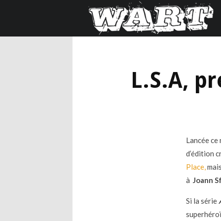
L.S.A, p
Lancée ce 
d’édition 
Place,
mais
à
Joann S
Si la série
superhéroï