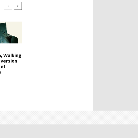
, Walking
version
 et
e