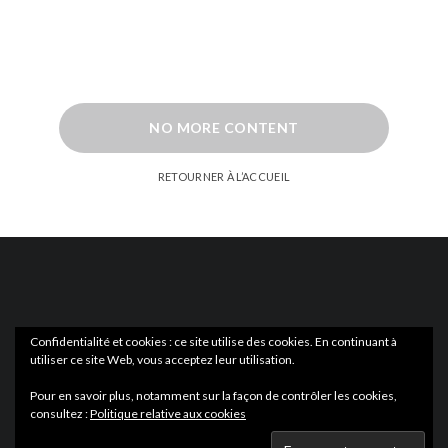
NO MORE CONTENT
RETOURNER À L’ACCUEIL
Confidentialité et cookies : ce site utilise des cookies. En continuant à
utiliser ce site Web, vous acceptez leur utilisation.
ACTUS
EN LIBRAIRIE
Pour en savoir plus, notamment sur la façon de contrôler les cookies,
consultez :
Politique relative aux cookies
Wartmag.com