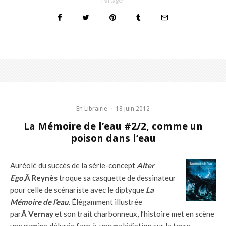
Partager
En Librairie
·
18 juin 2012
La Mémoire de l’eau #2/2, comme un
poison dans l’eau
Auréolé du succès de la série-concept
Alter
Ego
,
Â Reynès
troque sa casquette de dessinateur
pour celle de scénariste avec le diptyque
La
Mémoire de l’eau
. Élégamment illustrée
par
Â Vernay
et son trait charbonneux, l’histoire met en scène
une gamine délurée face à une malédiction sur la terre