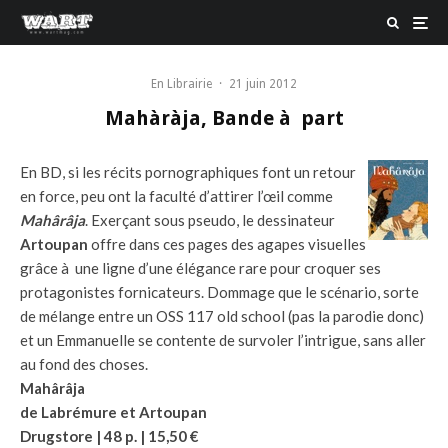
En Librairie
·
21 juin 2012
Mahàràja, Bande à part
En BD, si les récits pornographiques font un retour
en force, peu ont la faculté d’attirer l’œil comme
Mahârâja
. Exerçant sous pseudo, le dessinateur
Artoupan
offre dans ces pages des agapes visuelles
grâce à une ligne d’une élégance rare pour croquer ses
protagonistes fornicateurs. Dommage que le scénario, sorte
de mélange entre un OSS 117 old school (pas la parodie donc)
et un Emmanuelle se contente de survoler l’intrigue, sans aller
au fond des choses.
Mahârâja
de Labrémure et Artoupan
Drugstore | 48 p. | 15,50 €