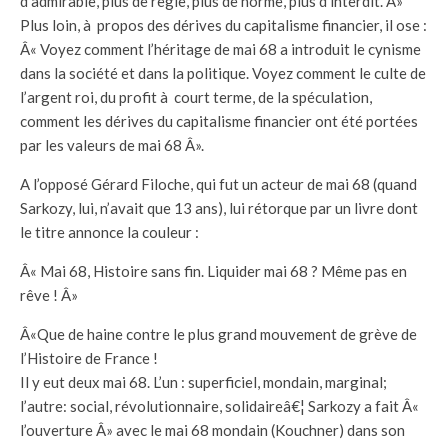
d’admirable, plus de règle, plus de norme, plus d’interdit. Â»
Plus loin, à propos des dérives du capitalisme financier, il ose :
Â« Voyez comment l’héritage de mai 68 a introduit le cynisme
dans la société et dans la politique. Voyez comment le culte de
l’argent roi, du profit à court terme, de la spéculation,
comment les dérives du capitalisme financier ont été portées
par les valeurs de mai 68 Â».
A l’opposé Gérard Filoche, qui fut un acteur de mai 68 (quand
Sarkozy, lui, n’avait que 13 ans), lui rétorque par un livre dont
le titre annonce la couleur :
Â« Mai 68, Histoire sans fin. Liquider mai 68 ? Même pas en
rêve ! Â»
Â«Que de haine contre le plus grand mouvement de grève de
l’Histoire de France !
Il y eut deux mai 68. L’un : superficiel, mondain, marginal;
l’autre: social, révolutionnaire, solidaireâ€¦ Sarkozy a fait Â«
l’ouverture Â» avec le mai 68 mondain (Kouchner) dans son