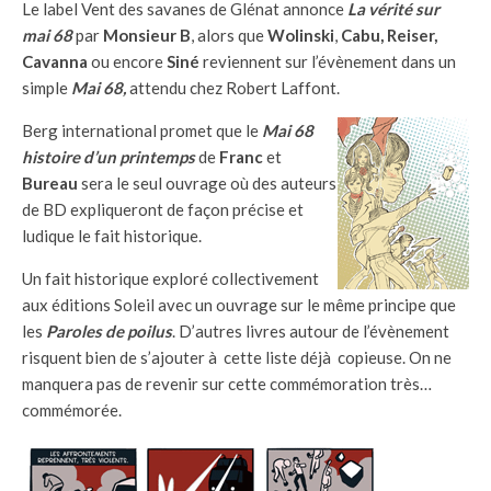
Le label Vent des savanes de Glénat annonce
La vérité sur
mai 68
par
Monsieur B
, alors que
Wolinski
,
Cabu, Reiser,
Cavanna
ou encore
Siné
reviennent sur l’évènement dans un
simple
Mai 68,
attendu chez Robert Laffont.
Berg international promet que le
Mai 68
histoire d’un printemps
de
Franc
et
Bureau
sera le seul ouvrage où des auteurs
de BD expliqueront de façon précise et
ludique le fait historique.
Un fait historique exploré collectivement
aux éditions Soleil avec un ouvrage sur le même principe que
les
Paroles de poilus
. D’autres livres autour de l’évènement
risquent bien de s’ajouter à cette liste déjà copieuse. On ne
manquera pas de revenir sur cette commémoration très…
commémorée.