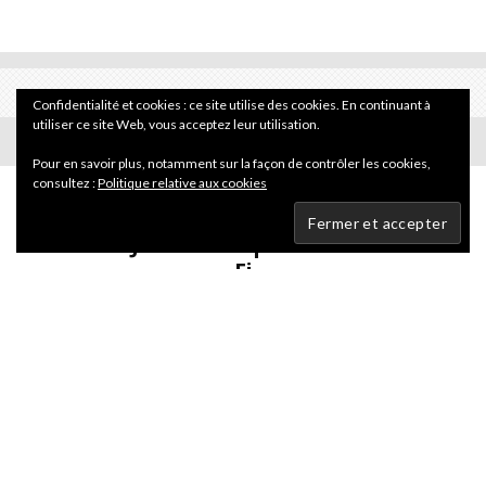
Confidentialité et cookies : ce site utilise des cookies. En continuant à
utiliser ce site Web, vous acceptez leur utilisation.
Pour en savoir plus, notamment sur la façon de contrôler les cookies,
consultez :
Politique relative aux cookies
Actualité
·
19 février 2008
Painkiller Jane débarque sur la chaîne Sci
Fi
Créé par
Joe Quesada
et
Jimmy Palmiotti
au milieu des
années 90, Jane Vasco l’héroïne du comics
Painkiller Jane
va
faire parler la poudre à compter du 25 février sur la chaîne du
câble et du satellite
Sci Fi
. Après avoir connu des crossovers
en BD avec
Hellboy
ou le
Punisher
, ce personnage quasi
indestructible prend vie sous les traits de
Kristanna Loken
,