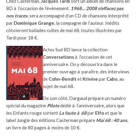
Chez Casterman,
Jacques Tardi
sort un album de chansons en
BD à l’occasion de l’évènement.
1968… 2008 n’effacez pas
nos traces
, sera accompagné d’un CD de chansons interprété
par
Dominique Grange
, la compagne de l’auteur. Inédits
côtoieront ballades cultes de mai 68, toutes illustrées par
Tardi pour 18 €.
Actes Sud BD lance la collection
Conversations
à l’occasion de cet
anniversaire. On y découvrira dans le
premier ouvrage à paraître, des interviews
de
Cohn-Bendit
et
Krivine
par
Cabu
, au
sujet de mai 68.
De son côté, Dargaud prépare un numéro
spécial du magazine
Pilote
dédié à l’anniversaire, alors que
les Enfants rouge sortent
La faute à 68
par
Elfo
et que le
label Jungle des éditions Casterman prépare
Mai 68 : 40 ans
,
un livre de 80 pages à moins de 10 €.