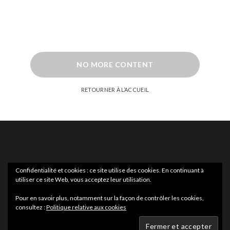
NO MORE CONTENT
RETOURNER À L’ACCUEIL
Confidentialité et cookies : ce site utilise des cookies. En continuant à
utiliser ce site Web, vous acceptez leur utilisation.
ACTUS
EN LIBRAIRIE
Pour en savoir plus, notamment sur la façon de contrôler les cookies,
consultez :
Politique relative aux cookies
Wartmag.com