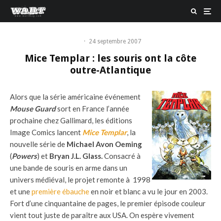
·
24 septembre 2007
Mice Templar : les souris ont la côte
outre-Atlantique
Alors que la série américaine événement
Mouse Guard
sort en France l’année
prochaine chez Gallimard, les éditions
Image Comics lancent
Mice Templar
, la
nouvelle série de
Michael Avon Oeming
(
Powers
) et
Bryan J.L. Glass.
Consacré à
une bande de souris en arme dans un
univers médiéval, le projet remonte à 1998
et une
première ébauche
en noir et blanc a vu le jour en 2003.
Fort d’une cinquantaine de pages, le premier épisode couleur
vient tout juste de paraître aux USA. On espère vivement