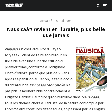
Actualité
·
5 mai 2009
Nausicaà¤ revient en librairie, plus belle
que jamais
Nausicaà¤
, chef-d’œuvre d’
Hayao
Miyazaki
,
vient de faire son retour en
librairie avec une superbe édition du
premier tome, conforme à l’originale.
Chef-d’œuvre, parce que plus de 25 ans
après sa parution au Japon, la fable écolo
du créateur de
Princesse Mononoke
n’a
pas pris la moindre ride contrairement à
Brigitte Bardot. Faut dire qu’on retrouve dans
Nausicaà¤
,
tous les thèmes chers à l’artiste, de la nature corrompue par
l’homme aux créatures titanesques, en passant par les engins