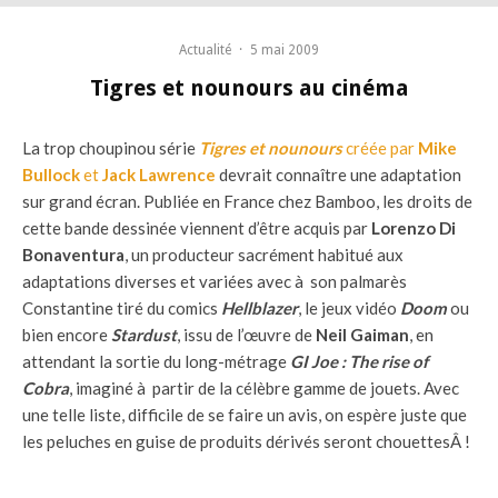
Actualité
·
5 mai 2009
Tigres et nounours au cinéma
La trop choupinou série
Tigres et nounours
créée par
Mike
Bullock
et
Jack Lawrence
devrait connaître une adaptation
sur grand écran. Publiée en France chez Bamboo, les droits de
cette bande dessinée viennent d’être acquis par
Lorenzo Di
Bonaventura
, un producteur sacrément habitué aux
adaptations diverses et variées avec à son palmarès
Constantine tiré du comics
Hellblazer
, le jeux vidéo
Doom
ou
bien encore
Stardust
, issu de l’œuvre de
Neil Gaiman
, en
attendant la sortie du long-métrage
GI Joe : The rise of
Cobra
, imaginé à partir de la célèbre gamme de jouets. Avec
une telle liste, difficile de se faire un avis, on espère juste que
les peluches en guise de produits dérivés seront chouettesÂ !