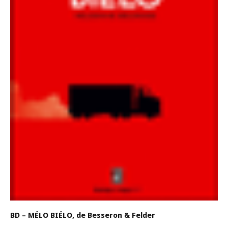
BD – MÉLO BIÉLO, de Besseron & Felder