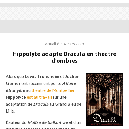
Actualité
·
4 mars 2009
Hippolyte adapte Dracula en théàtre
d’ombres
Alors que
Lewis Trondheim
et
Jochen
Gerner
ont récemment porté
Affaire
étrangère
au
théâtre de Montpellier
,
Hippolyte
est au travail
sur une
adaptation de
Dracula
au Grand Bleu de
Lille.
L’auteur du
Maître de Ballantrae
et d’un
diptyque consacré au personnage de