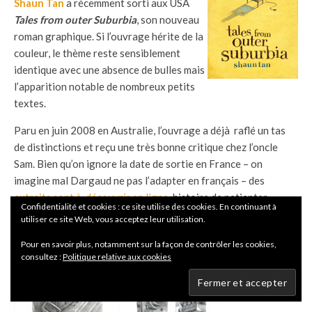
Shaun Tan
a récemment sorti aux USA
Tales from outer Suburbia
, son nouveau
roman graphique. Si l’ouvrage hérite de la
couleur, le thème reste sensiblement
identique avec une absence de bulles mais
l’apparition notable de nombreux petits
textes.
Paru en juin 2008 en Australie, l’ouvrage a déjà raflé un tas
de distinctions et reçu une très bonne critique chez l’oncle
Sam. Bien qu’on ignore la date de sortie en France – on
imagine mal Dargaud ne pas l’adapter en français – des
extraits sont à découvrir en ligne
, histoire de patienter.
Confidentialité et cookies : ce site utilise des cookies. En continuant à
utiliser ce site Web, vous acceptez leur utilisation.
.
Pour en savoir plus, notamment sur la façon de contrôler les cookies,
consultez :
Politique relative aux cookies