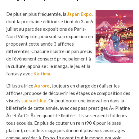
De plus en plus fréquentée, la
Japan Expo
,
dont la prochaine édition se tient du 3 au 6
juillet au parc des expositions de Paris-
Nord Villepinte, poursuit son expansion en
proposant cette année 3 affiches
différentes. Chacune illustre un pan précis
de l’évènement consacré principalement à
la culture japonaise : le manga, le jeu et la
fantasy avec
Kultima
.
L’illustratrice
Aurore
, toujours en charge de réaliser les
affiches, propose de découvrir les étapes de composition des
visuels
sur son blog
. On peut noter une innovation dans la
billetterie de cette année, avec des pass prestiges Â« Platine
Â» et Â« Or Â» en quantité limitée – ils se seraient d’ailleurs
tous écoulés. En plus de couter un rein (90 € pour le pass
platine), ces billets magiques donnent plusieurs avantages
comme accéder à l’expo 1h avant tout le monde, pouvoir