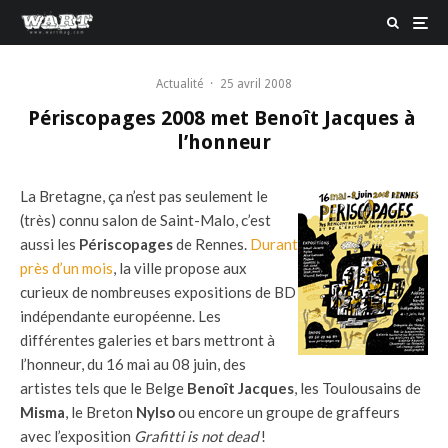
Actualité
·
25 avril 2008
Périscopages 2008 met Benoît Jacques à
l’honneur
La Bretagne, ça n’est pas seulement le
(très) connu salon de Saint-Malo, c’est
aussi les
Périscopages
de Rennes.
Durant
près d’un mois
, la ville propose aux
curieux de nombreuses expositions de BD
indépendante européenne. Les
différentes galeries et bars mettront à
l’honneur, du 16 mai au 08 juin, des
artistes tels que le Belge
Benoît Jacques
, les Toulousains de
Misma
, le Breton
Nylso
ou encore un groupe de graffeurs
avec l’exposition
Grafitti is not dead
!