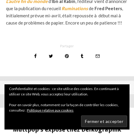
L’autre fin du monde
d’
Ibn al Rabin
, l’éditeur vient d’annoncer
que la publication du recueil
Ruminations
de
Fred Peeters
,
initialement prévue mi-avril, était repoussée à début mai à
cause de problèmes de papier. Encore un peu de patience !!!
Partager
Confidentialité et cookies : ce site utilise des cookies. En continuant à
utiliser ce site Web, vous acceptez leur utilisation.
Pour en savoir plus, notamment sur la façon de contrôler les cookies,
consultez :
Politique relative aux cookies
Actualité
·
18 avril 2008
Muttpop s’expose chez Delkographik