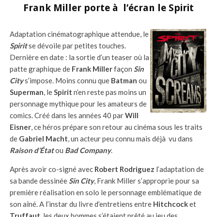
Frank Miller porte à l’écran le Spirit
Adaptation cinématographique attendue, le
Spirit
se dévoile par petites touches.
Dernière en date : la sortie d’un teaser où la
patte graphique de
Frank Miller
façon
Sin
City
s’impose. Moins connu que
Batman
ou
Superman
, le
Spirit
n’en reste pas moins un
personnage mythique pour les amateurs de
comics. Créé dans les années 40 par
Will
Eisner
, ce héros prépare son retour au cinéma sous les traits
de
Gabriel Macht
, un acteur peu connu mais déjà vu dans
Raison d’État
ou
Bad Company
.
Après avoir co-signé avec
Robert Rodriguez
l’adaptation de
sa bande dessinée
Sin City
, Frank Miller s’approprie pour sa
première réalisation en solo le personnage emblématique de
son aîné. A l’instar du livre d’entretiens entre
Hitchcock
et
Truffaut
, les deux hommes s’étaient prêté au jeu des