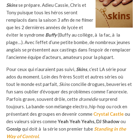
Skins
se prépare. Adieu Cassie, Chris et
Tony puisque tous les héros seront
remplacés dans la saison 3 afin de ne filmer
que les 2 dernières années de lycée et
éviter le syndrome
Buffy
(Buffy au collège, à la fac, à la
plage…). Avec l’effet d’une petite bombe, de nombreux jeunes
anglais se présentent aux castings dans l’espoir de remplacer
l’ancienne équipe d’acteurs, amateurs pour la plupart.
Pour ceux qui n’auraient pas suivi,
Skins
, c’est LA série pour
ados du moment. Loin des frères Scott et autres séries où
tout le monde est parfait,
Skins
concilie drogues, beuveries et
fun sans oublier d’évoquer des problèmes comme l’anorexie.
Parfois grave, souvent drôle, cette
dramédie
surprend
toujours. La bande-son mélange electro, hip-hop ou rock en
présentant des groupes en devenir comme
Crystal Castle
ou
des valeurs sûres comme
Yeah Yeah Yeahs, DJ Shadow
ou
Gossip
qui doit à la série son premier tube
Standing in the
Way of Control
.