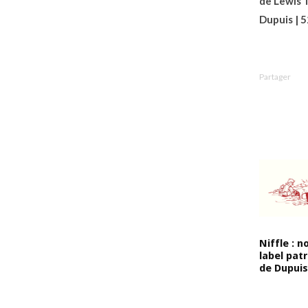
de Lewis 
Dupuis | 52
Partager
Niffle : 
label pat
de Dupuis