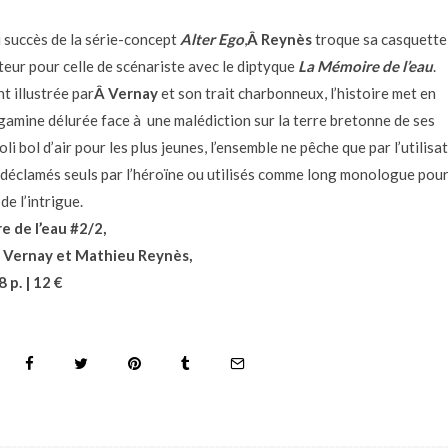
 succès de la série-concept
Alter Ego
,
Â Reynès
troque sa casquette
teur pour celle de scénariste avec le diptyque
La Mémoire de l’eau
.
 illustrée par
Â Vernay
et son trait charbonneux, l’histoire met en
gamine délurée face à une malédiction sur la terre bretonne de ses
oli bol d’air pour les plus jeunes, l’ensemble ne pêche que par l’utilisa
 déclamés seuls par l’héroïne ou utilisés comme long monologue pour
de l’intrigue.
e de l’eau
#2/2,
e Vernay et Mathieu Reynès,
 p. | 12 €