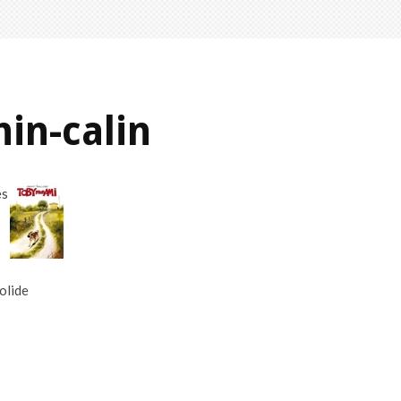
in-calin
es
olide