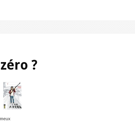
 zéro ?
fameux