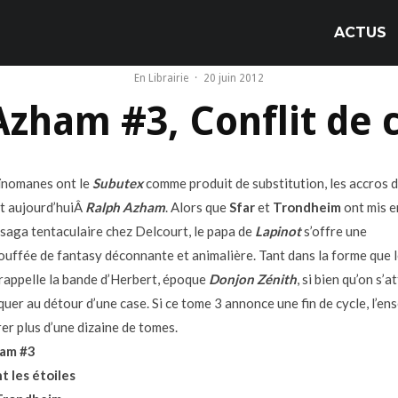
ACTUS
En Librairie
·
20 juin 2012
Azham #3, Conflit de 
oïnomanes ont le
Subutex
comme produit de substitution, les accros 
t aujourd’huiÂ
Ralph Azham
. Alors que
Sfar
et
Trondheim
ont mis e
 saga tentaculaire chez Delcourt, le papa de
Lapinot
s’offre une
ouffée de fantasy déconnante et animalière. Tant dans la forme que 
 rappelle la bande d’Herbert, époque
Donjon Zénith
, si bien qu’on s’a
quer au détour d’une case. Si ce tome 3 annonce une fin de cycle, l’en
er plus d’une dizaine de tomes.
ham #3
t les étoiles