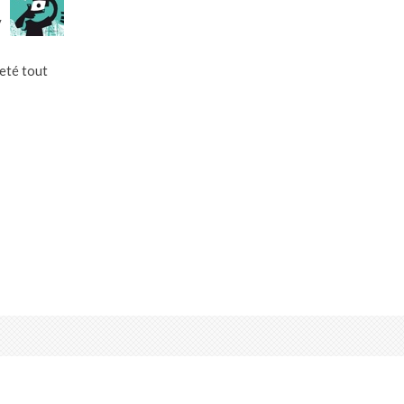
y
reté tout