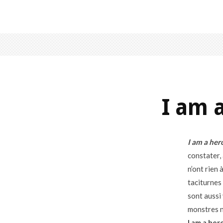
I am a
I am a her
constater,
n’ont rien 
taciturnes 
sont aussi
monstres n
I am a her