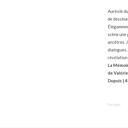
Auréolé du
de dessina
Élégamment
scène une 
ancêtres. J
dialogues,
révélation 
La Mémoir
de Valéri
Dupuis | 48
Partager