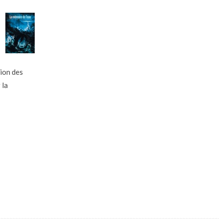
tion des
 la