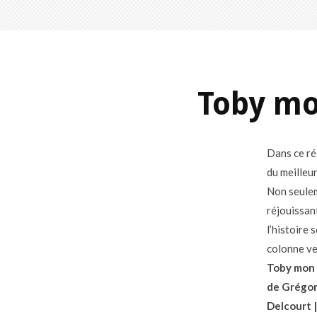
Toby mo
Dans ce ré
du meilleu
Non seulem
réjouissant
l’histoire 
colonne ve
Toby mon 
de Grégor
Delcourt |