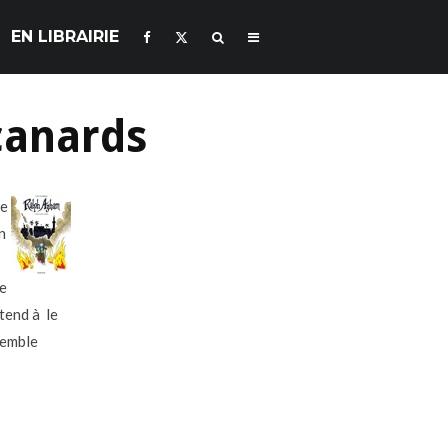
EN LIBRAIRIE
canards
de
n
le
ttend à le
semble