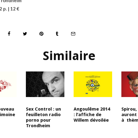
Trondheim
 p. | 12 €
Similaire
nouveau
Sex Control : un
Angoulême 2014
Spirou
rimoine
feuilleton radio
: l’affiche de
auront 
porno pour
Willem dévoilée
à thèm
Trondheim