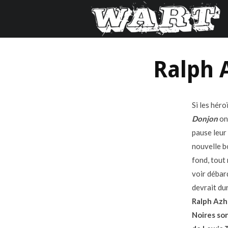
Ralph 
Si les hér
Donjon
on
pause leur
nouvelle b
fond, tout
voir débar
devrait dur
Ralph Az
Noires son