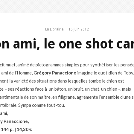
En Librairie
·
15 juin 2012
n ami, le one shot can
cit muet, animé de pictogrammes simples pour synthétiser les pensé
r ami de l’Homme,
Grégory Panaccione
imagine le quotidien de Toby.
ent la variété des situations dans lesquelles tombe le chien est
e – ses réactions face à un bâton, un bruit, un chat, un chien –, mais
sentimentale de son maître, en filigrane, agrémente l’ensemble d’une s
rtébrale. Sympa comme tout-tou.
ami,
y Panaccione,
 144 p. | 14,30 €