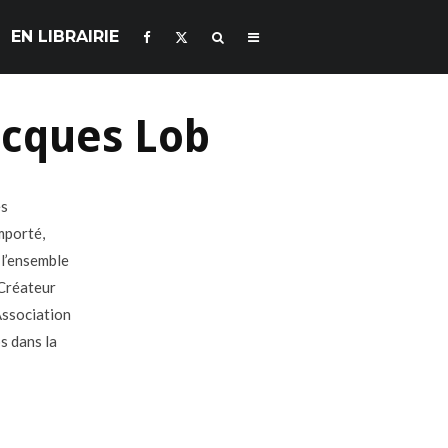
EN LIBRAIRIE
acques Lob
es
mporté,
 l’ensemble
 Créateur
Association
ps dans la