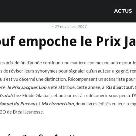
ACTUS
·
27 novembre 2007
ouf empoche le Prix J
 des prix de fin d’année continue, une manière comme une autre pour l
es de réviser leurs synonymes pour signaler qu’un auteur a gagné, re
 s’est vu décerné une distinction. Récompensant un scénariste pour
vre,
le Prix Jacques Lob
a été attribué, cette année, à
Riad Sattouf
.
Brutal
chez Fluide Glacial, cet auteur est à redécouvrir sous peu à l’
anuel du Puceau
et
Ma circoncision
, deux livres édités en leur tem
 BD de Bréal Jeunesse.