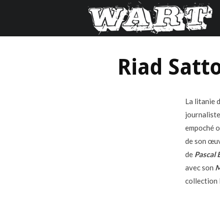
Riad Satt
La litanie
journalist
empoché ou
de son œu
de
Pascal 
avec son
M
collection