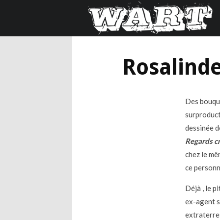
Rosalinde
Des bouquin
surproduct
dessinée 
Regards c
chez le mê
ce person
Déjà , le 
ex-agent s
extraterres