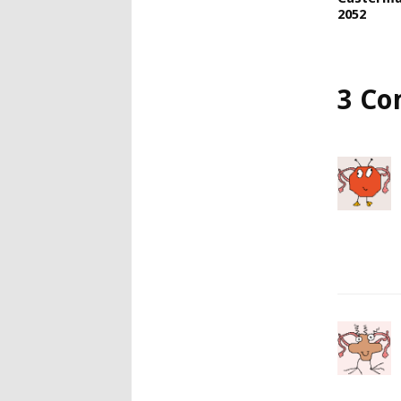
2052
3 Co