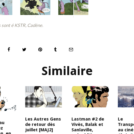
 sont é KSTR, Cadène.
Similaire
Les Autres Gens
Lastman #2 de
Le
au
de retour dès
Vivès, Balak et
Transp
ez
juillet [MAJ2]
Sanlaville,
au ciné
n, en