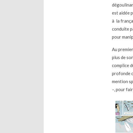
dégoulinan
est aidée 
à la franç
conduite pa
pour manip
Au premier
plus de son
complice du
profonde c
mention spé
–, pour fai