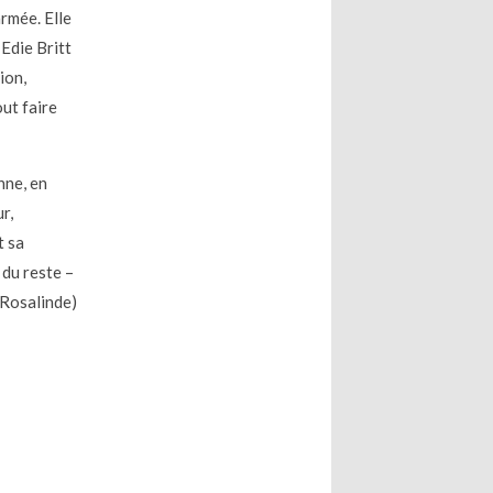
rmée. Elle
Edie Britt
ion,
out faire
nne, en
r,
t sa
 du reste –
 Rosalinde)