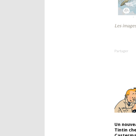
Les images
Partager
Un nouve
Tintin ch
Casterma