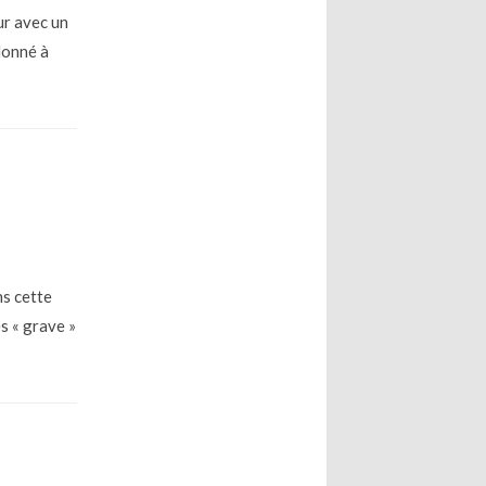
ur avec un
 donné à
ns cette
s « grave »