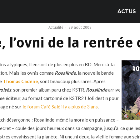
ACTUS
Actualité
·
29 août 2008
, l’ovni de la rentrée
s atypiques, il en sort de plus en plus en BD. Merci à la
ion. Mais les ovnis comme
Rosalinde
, la nouvelle bande
de
Thomas Cadène
, sont beaucoup plus rares. Après
roisés
, son premier album paru chez KSTR,
Rosalinde
arrive
me éditeur, au format cartonné de KSTR2 ! Joli destin pour
nage né sur
le forum Café Salé il y a plus de 3 ans
.
pitch désarçonne : Rosalinde, mémé la morale en puissance –
ecret – coule des jours heureux dans sa campagne, jusqu’à ce que le
tres envahissent la planète. Ni une, ni deux, la vieille femme aux sei