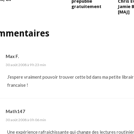
prépublié
Chris E
gratuitement
Jamie 
[MAJ]
mmentaires
Max F.
30 août 2008 à 9 h 23 min
J’espere vraiment pouvoir trouver cette bd dans ma petite librair
francaise !
Math147
30 août 2008 à 0 h 06 min
Une expérience rafraichissante qui change des lectures routinièr