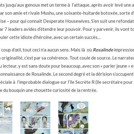
ts jusqu’aux genoux met un terme à l’attaque, après avoir levé une a
par son amie et rivale Mushu, une soixante-huitarde botoxée, sorte d’
aise – pour qui connaît Desperate Housewives. S’en suit une refondat
r 7 leaders avides d’étendre leur pouvoir. Pour y parvenir, ils vont t
uler cette idiote d’héroïne, avec un certain succès…
 coup d’œil, tout ceci n’a aucun sens. Mais là où
Rosalinde
impressio
 originalité, c’est par sa cohérence. Tout coule de source. Le narrateu
 lecteur, y est sans doute pour beaucoup, avec son « parler jeune » e
onnaissance de Rosalinde. Le second degré et la dérision s’occupent
ciale à l’improbable dialogue sur l’île Secrète R (île secrétaire pour
re du bouquin une chouette curiosité de la rentrée.