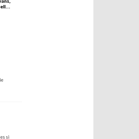
vans,
Bell…
ie
es si