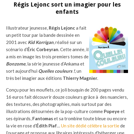
Régis Lejonc sort un imagier pour les
enfants
Illustrateur jeunesse,
Régis Lejonc
a fait
un petit tour par la bande dessinée en
2001 avec
Kid Korrigan
, réalisé sur un
scénario d’
Éric Corbeyran
. Cette année, il
a mis en image les trois premiers tomes de
Bonzome
, la série jeunesse d’Ankama et
sort aujourd’hui
Quelles couleurs !
, un
très bel imagier aux éditions
Thierry Magnier
.
Conçu pour les mouflets, ce joli bouquin de 200 pages vendu
16 euros fait découvrir douze couleurs grâce à des nuanciers,
des textures, des photographies, mais surtout par des
illustrations détournées de la pop-culture comme
Popeye
et
ses épinards,
Fantomas
et sa trombine toute bleue ou encore
la vie en rose d’
Édith Piaf
…
Un site dédié célèbre la sortie
de
l’ouvrage et propose aux libraires intéressés d’héberger une