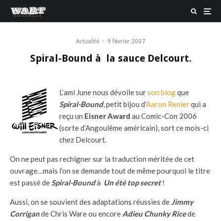
Actualité
·
9 février 2007
Spiral-Bound à la sauce Delcourt.
L’ami June nous dévoile sur
son blog
que
Spiral-Bound
, petit bijou d’
Aaron Renier
qui a
reçu un
Eisner Award
au Comic-Con 2006
(sorte d’Angoulême américain), sort ce mois-ci
chez Delcourt.
On ne peut pas rechigner sur la traduction méritée de cet
ouvrage…mais l’on se demande tout de même pourquoi le titre
est passé de
Spiral-Bound
à
Un été top secret
!
Aussi, on se souvient des adaptations réussies de
Jimmy
Corrigan
de Chris Ware ou encore
Adieu Chunky Rice
de