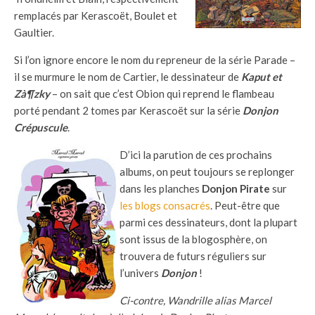
remplacés par Kerascoët, Boulet et
Gaultier.
Si l’on ignore encore le nom du repreneur de la série Parade –
il se murmure le nom de Cartier, le dessinateur de
Kaput et
Zà¶zky
– on sait que c’est Obion qui reprend le flambeau
porté pendant 2 tomes par Kerascoët sur la série
Donjon
Crépuscule
.
D’ici la parution de ces prochains
albums, on peut toujours se replonger
dans les planches
Donjon Pirate
sur
les blogs
consacrés
. Peut-être que
parmi ces dessinateurs, dont la plupart
sont issus de la blogosphère, on
trouvera de futurs réguliers sur
l’univers
Donjon
!
Ci-contre, Wandrille alias Marcel