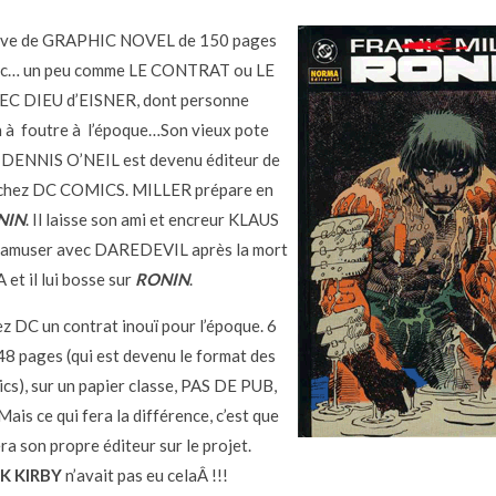
ve de GRAPHIC NOVEL de 150 pages
anc… un peu comme LE CONTRAT ou LE
C DIEU d’EISNER, dont personne
en à foutre à l’époque…Son vieux pote
 DENNIS O’NEIL est devenu éditeur de
hez DC COMICS. MILLER prépare en
NIN
. Il laisse son ami et encreur KLAUS
amuser avec DAREDEVIL après la mort
et il lui bosse sur
RONIN
.
ez DC un contrat inouï pour l’époque. 6
48 pages (qui est devenu le format des
cs), sur un papier classe, PAS DE PUB,
Mais ce qui fera la différence, c’est que
a son propre éditeur sur le projet.
K KIRBY
n’avait pas eu celaÂ !!!