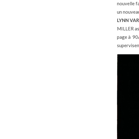
nouvelle f
un nouveau
LYNN VA
MILLER ass
page à 90Â
supervisen