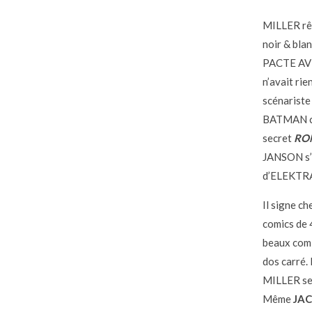
MILLER rê
noir & bl
PACTE AVE
n’avait ri
scénariste
BATMAN c
secret
RO
JANSON s’
d’ELEKTRA 
Il signe ch
comics de 
beaux comi
dos carré. 
MILLER ser
Même
JAC