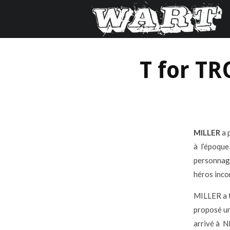
T for T
MILLER
a 
à l’époque,
personnage
héros inco
MILLER a t
proposé un
arrivé à 