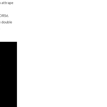
n attrape
LORSé.
e double
i