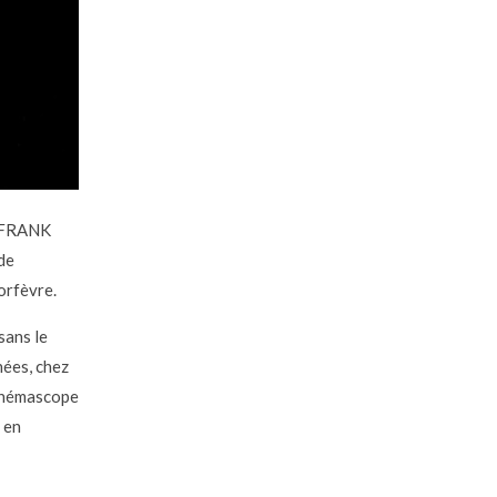
à FRANK
de
’orfèvre.
sans le
ées, chez
cinémascope
 en