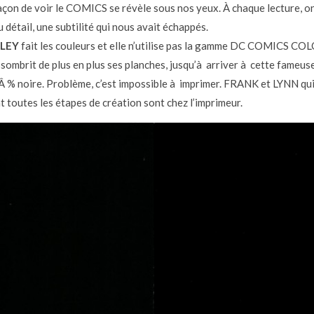
açon de voir le COMICS se révèle sous nos yeux. À chaque lecture, o
 détail, une subtilité qui nous avait échappés.
RLEY
fait les couleurs et elle n’utilise pas la gamme DC COMICS CO
ombrit de plus en plus ses planches, jusqu’à arriver à cette fameus
 % noire. Problème, c’est impossible à imprimer. FRANK et LYNN qu
t toutes les étapes de création sont chez l’imprimeur.