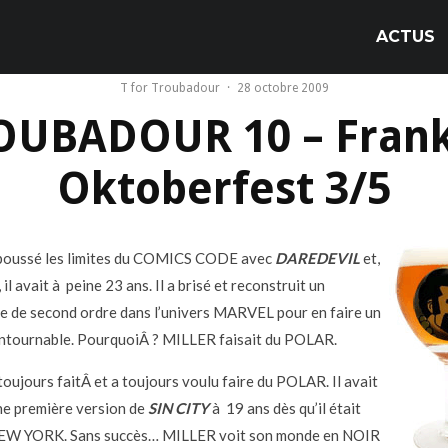
ACTUS
T for Troubadour
·
28 octobre 2009
ROUBADOUR 10 – Fran
Oktoberfest 3/5
poussé les limites du COMICS CODE avec
DAREDEVIL
et,
 il avait à peine 23 ans. Il a brisé et reconstruit un
 de second ordre dans l’univers MARVEL pour en faire un
ntournable. PourquoiÂ ? MILLER faisait du POLAR.
oujours faitÂ et a toujours voulu faire du POLAR. Il avait
e première version de
SIN CITY
à 19 ans dès qu’il était
NEW YORK. Sans succès… MILLER voit son monde en NOIR