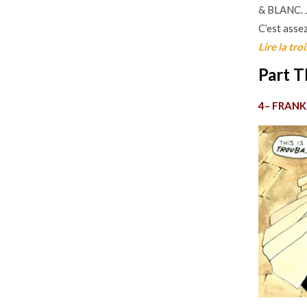
& BLANC. J
C’est assez
Lire la tro
Part T
4– FRANK