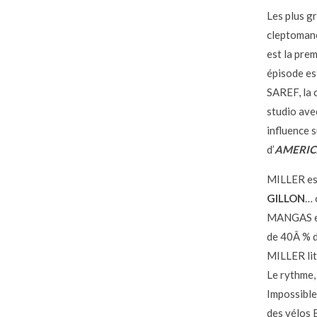
Les plus g
cleptoman
est la pre
épisode es
SAREF, la 
studio av
influence 
d’
AMERIC
MILLER es
GILLON
… 
MANGAS en 
de 40Â % d
MILLER li
Le rythme,
Impossible
des vélos