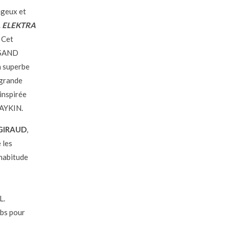
ageux et
.
ELEKTRA
. Cet
e SAND
 superbe
 grande
inspirée
HAYKIN.
GIRAUD
,
 les
habitude
L.
bs pour