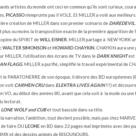
rands artistes du monde ont ceci en commun qu’ils sont curieux, cour
es.
PICASSO
n’emprunte pas il VOLE. Et MILLER a volé aux meilleurs
mière création de MILLER dans son premier scénario de
DAREDEVIL
t plus ou moins la transposition exacte de la première apparition d
copine du SPIRIT de
WILL EISNER
. MILLER partage à NEW YORK un
ec
WALTER SIMONSON
et
HOWARD CHAYKIN
. CHAYKIN aura une
sur MILLER, l’utilisation des écrans de TV dans le
DARK KNIGHT
est 
AN FLAGG
. MILLER a purifié, simplifié le travail expérimental de C
t le PARATONERRE de son époque, il dévore des BD européennes (
on voit
CARMEN CRU
dans
ELEKTRA LIVES AGAIN
!!!) et découvre
VO, au début des années 80, avant que cela soit à la mode ou une 
u lectorat.
t
LONE WOLF and CUB
et tout bascule dans sa tête.
 la narration, l’ambition, tout devient possible, mais pas chez MARVE
 de faire DU
LEONE
en BD dans 22 pages mal imprimées avec des pu
 BMX et des dessins animés de BISOUNOURS.