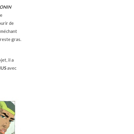
ONIN
ue
urir de
u méchant
reste gras.
et, il a
IUS
avec