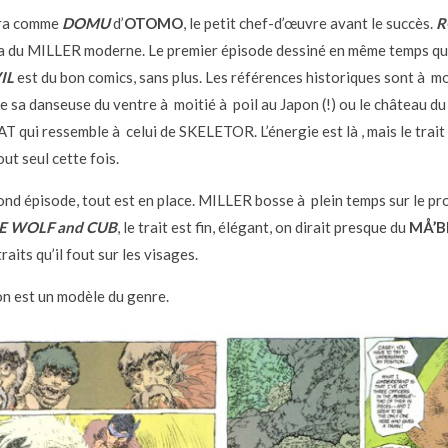
ra comme
DOMU
d’
OTOMO
, le petit chef-d’œuvre avant le succès.
R
a du MILLER moderne. Le premier épisode dessiné en même temps q
IL
est du bon comics, sans plus. Les références historiques sont à mo
e sa danseuse du ventre à moitié à poil au Japon (!) ou le château d
 qui ressemble à celui de SKELETOR. L’énergie est là , mais le trait 
tout seul cette fois.
nd épisode, tout est en place. MILLER bosse à plein temps sur le proj
E WOLF and CUB
, le trait est fin, élégant, on dirait presque du
MÅ’B
traits qu’il fout sur les visages.
on est un modèle du genre.