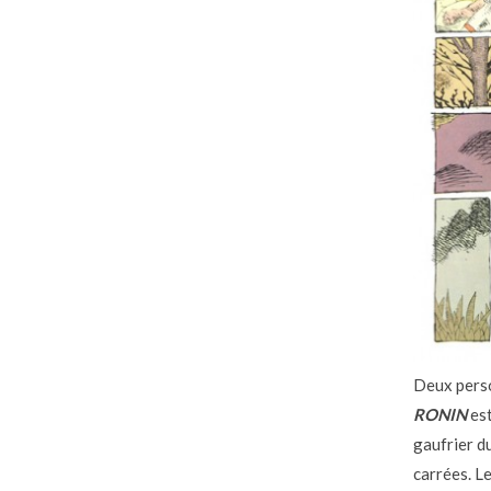
Deux perso
RONIN
est
gaufrier d
carrées. L