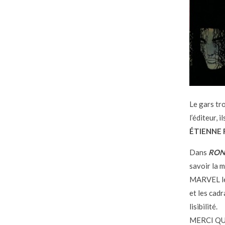
Le gars tr
l’éditeur,
ÉTIENNE 
Dans
RON
savoir la
MARVEL les
et les cad
lisibilité.
MERCI QU