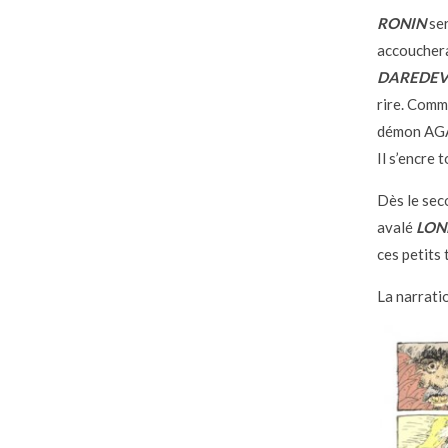
RONIN
se
accoucher
DAREDEV
rire. Comm
démon AGAT
Il s’encre 
Dès le seco
avalé
LON
ces petits 
La narrati