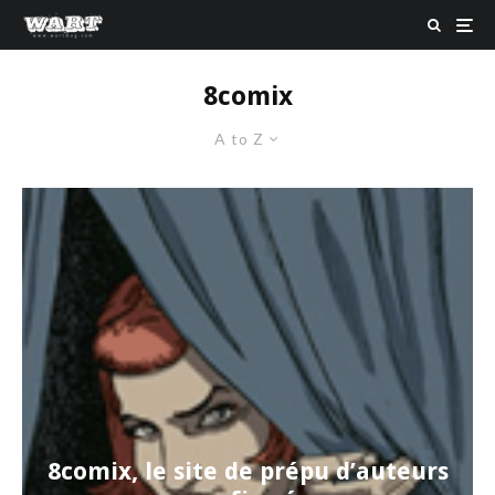
8comix
A to Z
8comix, le site de prépu d’auteurs