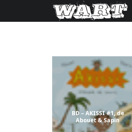
BD – AKISSI #1, de
Abouet & Sapin