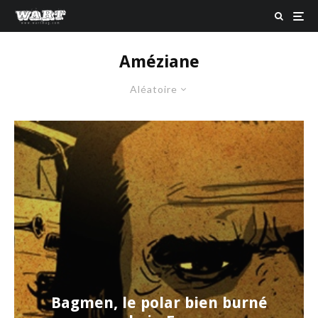
Améziane
Aléatoire
Bagmen, le polar bien burné