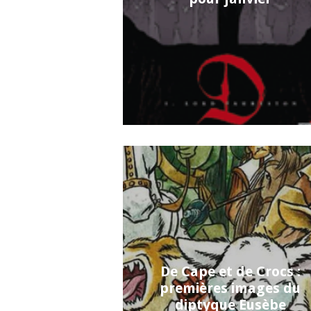
De Cape et de Crocs :
premières images du
diptyque Eusèbe