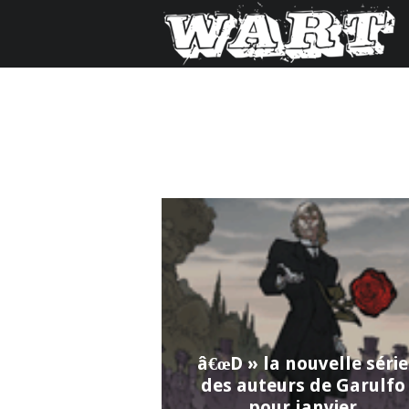
â€œD » la nouvelle série
des auteurs de Garulfo
pour janvier