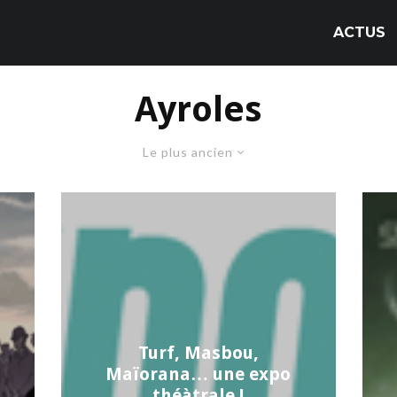
ACTUS
Ayroles
Le plus ancien
Turf, Masbou,
Maïorana… une expo
théàtrale !