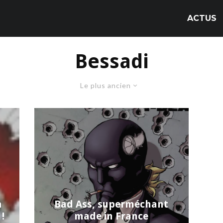
ACTUS
Bessadi
Le plus ancien
a
Bad Ass, superméchant
!
made in France