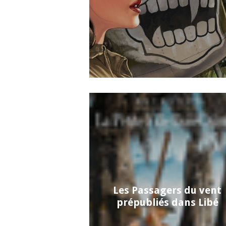
Les Passagers du vent
prépubliés dans Libé