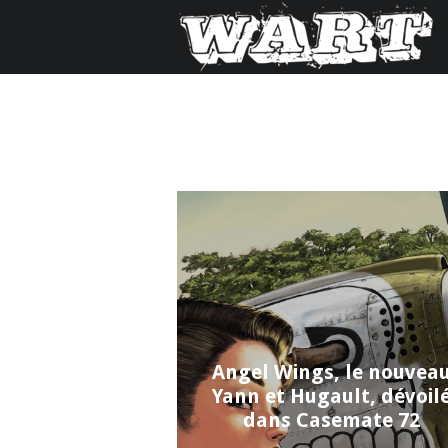
Angel Wings, le nouvea
Yann et Hugault, dévoil
dans Casemate 72