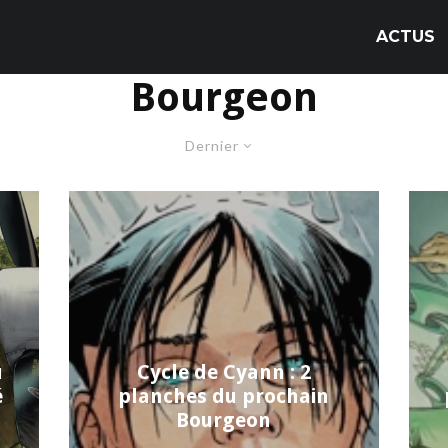
ACTUS
Bourgeon
Dernier
u
Cycle de Cyann : 2
é
planches du prochain
Bourgeon